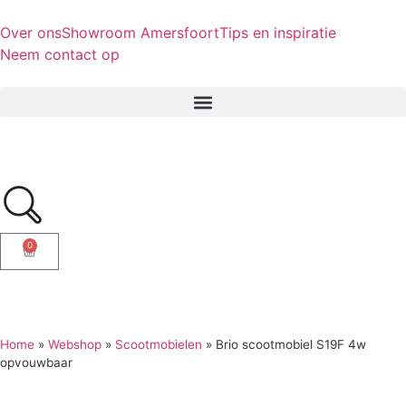
Over ons
Showroom Amersfoort
Tips en inspiratie
Neem contact op
0
Home
»
Webshop
»
Scootmobielen
»
Brio scootmobiel S19F 4w
opvouwbaar