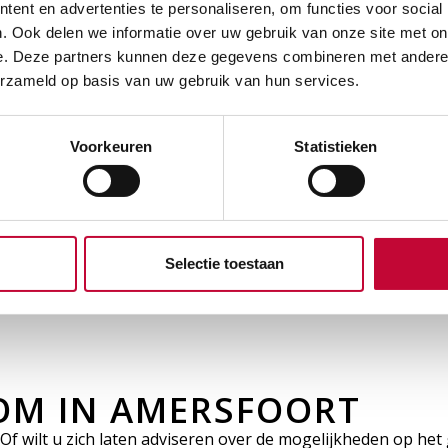
ent en advertenties te personaliseren, om functies voor social
. Ook delen we informatie over uw gebruik van onze site met on
e. Deze partners kunnen deze gegevens combineren met andere i
erzameld op basis van uw gebruik van hun services.
Voorkeuren
Statistieken
4.5
powered by
G
o
o
g
l
e
beoordeel ons op
lteerde in een puik en eerlijk advies. Met recht maatwerk. 
Selectie toestaan
OM IN AMERSFOORT
f wilt u zich laten adviseren over de mogelijkheden op het