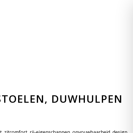
STOELEN, DUWHULPEN
cht, zitcomfort, rij-eigenschappen, opvouwbaarheid, design