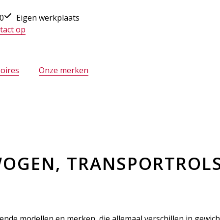
30
Eigen werkplaats
tact op
oires
Onze merken
WOGEN, TRANSPORTROL
hillende modellen en merken, die allemaal verschillen in gewi