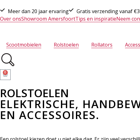
Meer dan 20 jaar ervaring
Gratis verzending vanaf €
Over ons
Showroom Amersfoort
Tips en inspiratie
Neem con
Scootmobielen
Rolstoelen
Rollators
Access
0
ROLSTOELEN
ELEKTRISCHE, HANDBE
EN ACCESSOIRES.
Een rolstoel kiezen doet u niet elke dag. Er zijn veel versc