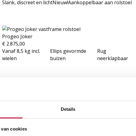
Slank, discreet en licht
Nieuw!
Aankoppelbaar aan rolstoel
Progeo Joker
€
2.875,00
Vanaf 8,5 kg incl.
Ellips gevormde
Rug
wielen
buizen
neerklapbaar
Details
 van cookies