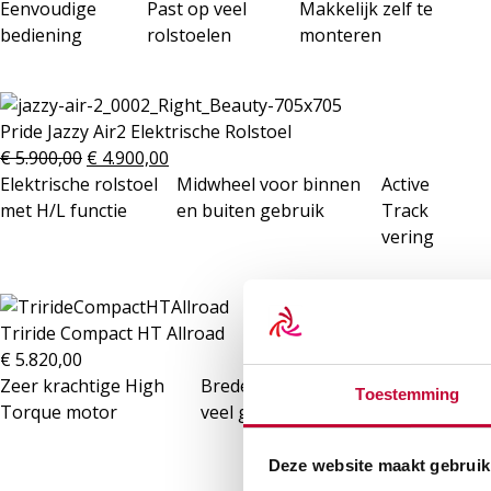
Eenvoudige
Past op veel
Makkelijk zelf te
bediening
rolstoelen
monteren
Pride Jazzy Air2 Elektrische Rolstoel
€
5.900,00
€
4.900,00
Elektrische rolstoel
Midwheel voor binnen
Active
met H/L functie
en buiten gebruik
Track
vering
Triride Compact HT Allroad
€
5.820,00
Zeer krachtige High
Brede band voor
Max snelheid
Toestemming
Torque motor
veel grip
20 km/u
Deze website maakt gebruik