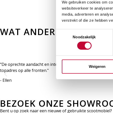
We gebruiken cookies om cont
websiteverkeer te analyseren
media, adverteren en analys
verstrekt of die ze hebben v
WAT ANDEREN ZEGGEN
Toestemmingsselectie
Noodzakelijk
"De oprechte aandacht en interesse in mijn beperkingen resu
Weigeren
topadres op alle fronten."
- Ellen
BEZOEK ONZE SHOWRO
Bent u op zoek naar een nieuwe of gebruikte scootmobiel? O