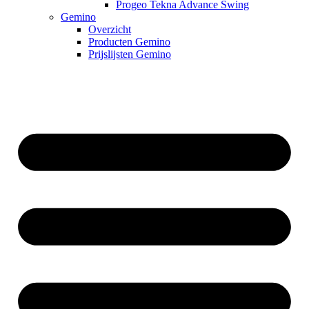
Progeo Tekna Advance Swing
Gemino
Overzicht
Producten Gemino
Prijslijsten Gemino