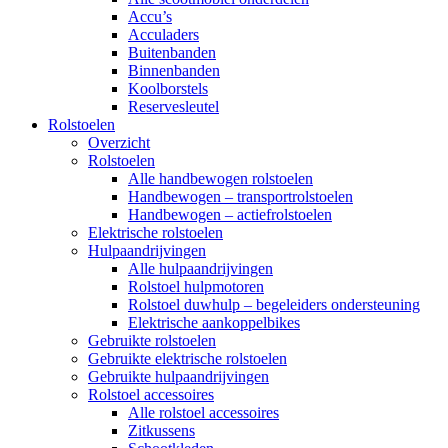
Accu’s
Acculaders
Buitenbanden
Binnenbanden
Koolborstels
Reservesleutel
Rolstoelen
Overzicht
Rolstoelen
Alle handbewogen rolstoelen
Handbewogen – transportrolstoelen
Handbewogen – actiefrolstoelen
Elektrische rolstoelen
Hulpaandrijvingen
Alle hulpaandrijvingen
Rolstoel hulpmotoren
Rolstoel duwhulp – begeleiders ondersteuning
Elektrische aankoppelbikes
Gebruikte rolstoelen
Gebruikte elektrische rolstoelen
Gebruikte hulpaandrijvingen
Rolstoel accessoires
Alle rolstoel accessoires
Zitkussens