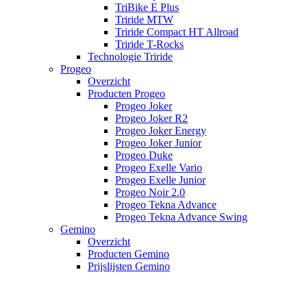
TriBike E Plus
Triride MTW
Triride Compact HT Allroad
Triride T-Rocks
Technologie Triride
Progeo
Overzicht
Producten Progeo
Progeo Joker
Progeo Joker R2
Progeo Joker Energy
Progeo Joker Junior
Progeo Duke
Progeo Exelle Vario
Progeo Exelle Junior
Progeo Noir 2.0
Progeo Tekna Advance
Progeo Tekna Advance Swing
Gemino
Overzicht
Producten Gemino
Prijslijsten Gemino