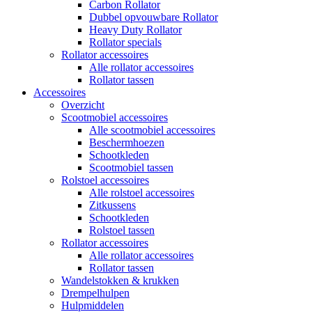
Carbon Rollator
Dubbel opvouwbare Rollator
Heavy Duty Rollator
Rollator specials
Rollator accessoires
Alle rollator accessoires
Rollator tassen
Accessoires
Overzicht
Scootmobiel accessoires
Alle scootmobiel accessoires
Beschermhoezen
Schootkleden
Scootmobiel tassen
Rolstoel accessoires
Alle rolstoel accessoires
Zitkussens
Schootkleden
Rolstoel tassen
Rollator accessoires
Alle rollator accessoires
Rollator tassen
Wandelstokken & krukken
Drempelhulpen
Hulpmiddelen