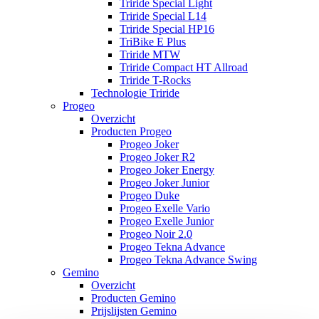
Triride Special Light
Triride Special L14
Triride Special HP16
TriBike E Plus
Triride MTW
Triride Compact HT Allroad
Triride T-Rocks
Technologie Triride
Progeo
Overzicht
Producten Progeo
Progeo Joker
Progeo Joker R2
Progeo Joker Energy
Progeo Joker Junior
Progeo Duke
Progeo Exelle Vario
Progeo Exelle Junior
Progeo Noir 2.0
Progeo Tekna Advance
Progeo Tekna Advance Swing
Gemino
Overzicht
Producten Gemino
Prijslijsten Gemino