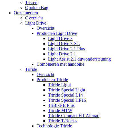
Tassen
Quokka Bag
Onze merken
Overzicht
Light Drive
Overzicht
Producten Light Drive
Light Drive 3
Light Drive 3 XL
Light Drive 2.1 Plus
Light Drive 2.1
Light Assist 2.1 duwondersteuning
Combineren met handbike
Triride
Overzicht
Producten Triride
Triride Light
Triride Special Light
Triride Special L14
Triride Special HP16
TriBike E Plus
Triride MTW
Triride Compact HT Allroad
Triride T-Rocks
Technologie Triride