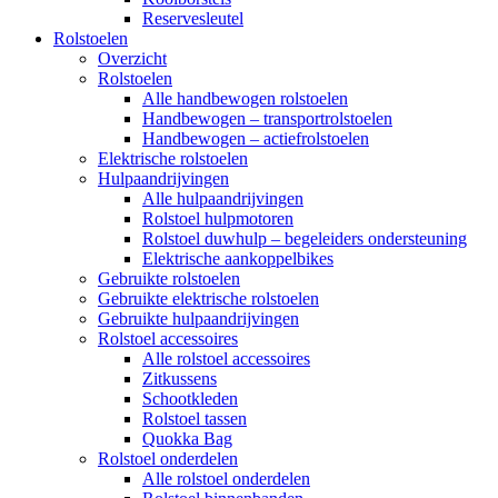
Reservesleutel
Rolstoelen
Overzicht
Rolstoelen
Alle handbewogen rolstoelen
Handbewogen – transportrolstoelen
Handbewogen – actiefrolstoelen
Elektrische rolstoelen
Hulpaandrijvingen
Alle hulpaandrijvingen
Rolstoel hulpmotoren
Rolstoel duwhulp – begeleiders ondersteuning
Elektrische aankoppelbikes
Gebruikte rolstoelen
Gebruikte elektrische rolstoelen
Gebruikte hulpaandrijvingen
Rolstoel accessoires
Alle rolstoel accessoires
Zitkussens
Schootkleden
Rolstoel tassen
Quokka Bag
Rolstoel onderdelen
Alle rolstoel onderdelen