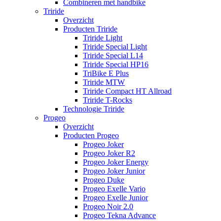
Combineren met handbike
Triride
Overzicht
Producten Triride
Triride Light
Triride Special Light
Triride Special L14
Triride Special HP16
TriBike E Plus
Triride MTW
Triride Compact HT Allroad
Triride T-Rocks
Technologie Triride
Progeo
Overzicht
Producten Progeo
Progeo Joker
Progeo Joker R2
Progeo Joker Energy
Progeo Joker Junior
Progeo Duke
Progeo Exelle Vario
Progeo Exelle Junior
Progeo Noir 2.0
Progeo Tekna Advance