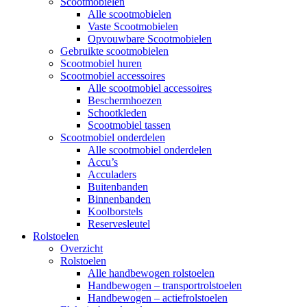
Scootmobielen
Alle scootmobielen
Vaste Scootmobielen
Opvouwbare Scootmobielen
Gebruikte scootmobielen
Scootmobiel huren
Scootmobiel accessoires
Alle scootmobiel accessoires
Beschermhoezen
Schootkleden
Scootmobiel tassen
Scootmobiel onderdelen
Alle scootmobiel onderdelen
Accu’s
Acculaders
Buitenbanden
Binnenbanden
Koolborstels
Reservesleutel
Rolstoelen
Overzicht
Rolstoelen
Alle handbewogen rolstoelen
Handbewogen – transportrolstoelen
Handbewogen – actiefrolstoelen