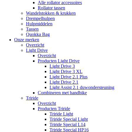
Alle rollator accessoires
Rollator tassen
Wandelstokken & krukken
Drempelhulpen
Hulpmiddelen
Tassen
Quokka Bag
Onze merken
Overzicht
Light Drive
Overzicht
Producten Light Drive
Light Drive 3
Light Drive 3 XL
Light Drive 2.1 Plus
Light Drive 2.1
Light Assist 2.1 duwondersteuning
Combineren met handbike
Triride
Overzicht
Producten Triride
Triride Light
Triride Special Light
Triride Special L14
Triride Special HP16