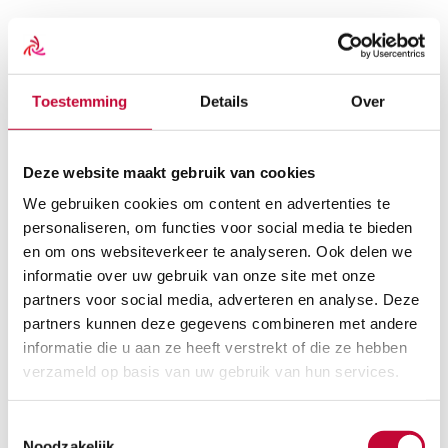
Scootmobielen
Overzicht
Scootmobielen
Toestemming
Details
Over
Alle scootmobielen
Vaste Scootmobielen
Opvouwbare Scootmobielen
Gebruikte scootmobielen
Deze website maakt gebruik van cookies
Scootmobiel huren
Scootmobiel accessoires
We gebruiken cookies om content en advertenties te
Alle scootmobiel accessoires
personaliseren, om functies voor social media te bieden
Beschermhoezen
en om ons websiteverkeer te analyseren. Ook delen we
Schootkleden
Scootmobiel tassen
informatie over uw gebruik van onze site met onze
Scootmobiel onderdelen
partners voor social media, adverteren en analyse. Deze
Alle scootmobiel onderdelen
partners kunnen deze gegevens combineren met andere
Accu’s
Acculaders
informatie die u aan ze heeft verstrekt of die ze hebben
Buitenbanden
verzameld op basis van uw gebruik van hun services.
Binnenbanden
Koolborstels
Reservesleutel
Toestemmingsselectie
Rolstoelen
Noodzakelijk