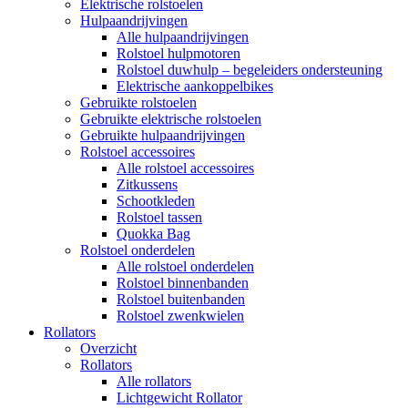
Elektrische rolstoelen
Hulpaandrijvingen
Alle hulpaandrijvingen
Rolstoel hulpmotoren
Rolstoel duwhulp – begeleiders ondersteuning
Elektrische aankoppelbikes
Gebruikte rolstoelen
Gebruikte elektrische rolstoelen
Gebruikte hulpaandrijvingen
Rolstoel accessoires
Alle rolstoel accessoires
Zitkussens
Schootkleden
Rolstoel tassen
Quokka Bag
Rolstoel onderdelen
Alle rolstoel onderdelen
Rolstoel binnenbanden
Rolstoel buitenbanden
Rolstoel zwenkwielen
Rollators
Overzicht
Rollators
Alle rollators
Lichtgewicht Rollator