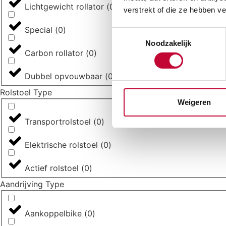
Lichtgewicht rollator
(
0
)
verstrekt of die ze hebben v
Special
(
0
)
Toestemmingsselectie
Noodzakelijk
Carbon rollator
(
0
)
Dubbel opvouwbaar
(
0
)
Rolstoel Type
Weigeren
Transportrolstoel
(
0
)
Elektrische rolstoel
(
0
)
Actief rolstoel
(
0
)
Aandrijving Type
Aankoppelbike
(
0
)