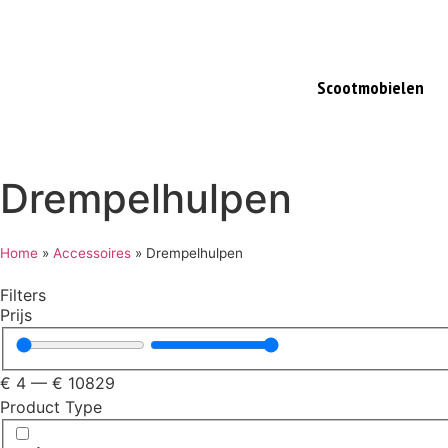
Meer dan 20 jaar ervaring
Gratis verzending va
Scootmobielen
Drempelhulpen
Home
»
Accessoires
»
Drempelhulpen
Filters
Prijs
€
4
—
€
10829
Product Type