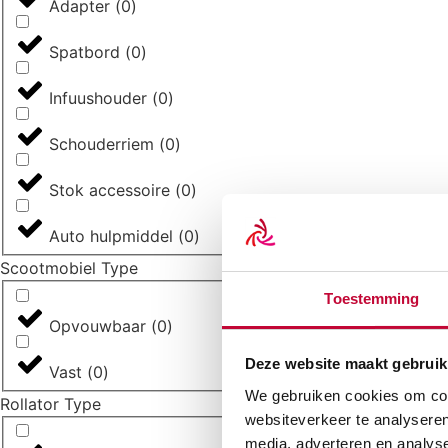
Adapter
(
0
)
Spatbord
(
0
)
Infuushouder
(
0
)
Schouderriem
(
0
)
Stok accessoire
(
0
)
Auto hulpmiddel
(
0
)
Scootmobiel Type
Toestemming
Opvouwbaar
(
0
)
Deze website maakt gebruik
Vast
(
0
)
We gebruiken cookies om cont
Rollator Type
websiteverkeer te analyseren
media, adverteren en analys