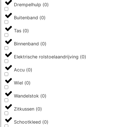
Drempelhulp
(
0
)
Buitenband
(
0
)
Tas
(
0
)
Binnenband
(
0
)
Elektrische rolstoelaandrijving
(
0
)
Accu
(
0
)
Wiel
(
0
)
Wandelstok
(
0
)
Zitkussen
(
0
)
Schootkleed
(
0
)