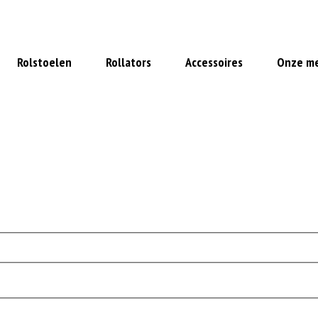
naf €30
Eigen werkplaats
Over 
Rolstoelen
Rollators
Accessoires
Onze m