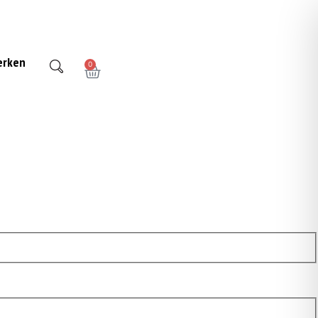
ons
Showroom Amersfoort
Tips en inspiratie
Neem contact op
erken
0