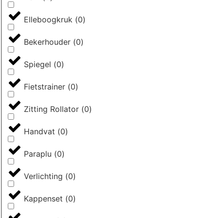
Elleboogkruk
(
0
)
Bekerhouder
(
0
)
Spiegel
(
0
)
Fietstrainer
(
0
)
Zitting Rollator
(
0
)
Handvat
(
0
)
Paraplu
(
0
)
Verlichting
(
0
)
Kappenset
(
0
)