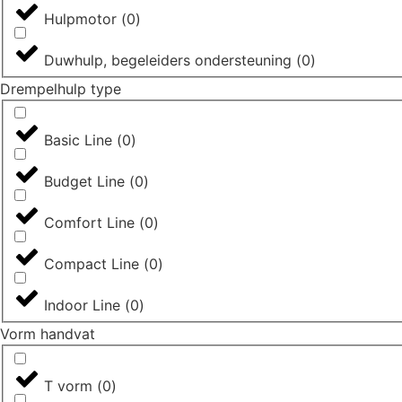
Hulpmotor
(
0
)
Duwhulp, begeleiders ondersteuning
(
0
)
Drempelhulp type
Basic Line
(
0
)
Budget Line
(
0
)
Comfort Line
(
0
)
Compact Line
(
0
)
Indoor Line
(
0
)
Vorm handvat
T vorm
(
0
)