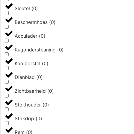
Sleutel
(
0
)
Beschermhoes
(
0
)
Acculader
(
0
)
Rugondersteuning
(
0
)
Koolborstel
(
0
)
Dienblad
(
0
)
Zichtbaarheid
(
0
)
Stokhouder
(
0
)
Stokdop
(
0
)
Rem
(
0
)