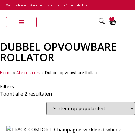
Over ons
Showroom Amersfoort
Tips en inspiratie
Neem contact op
0
DUBBEL OPVOUWBARE
ROLLATOR
Home
»
Alle rollators
»
Dubbel opvouwbare Rollator
Filters
Toont alle 2 resultaten