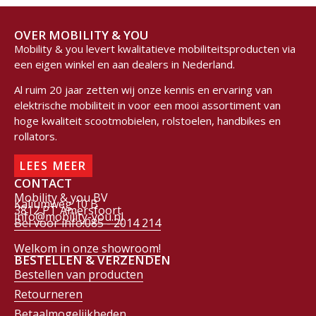
OVER MOBILITY & YOU
Mobility & you levert kwalitatieve mobiliteitsproducten via
een eigen winkel en aan dealers in Nederland.
Al ruim 20 jaar zetten wij onze kennis en ervaring van
elektrische mobiliteit in voor een mooi assortiment van
hoge kwaliteit scootmobielen, rolstoelen, handbikes en
rollators.
LEES MEER
CONTACT
Mobility & you BV
Kaliumweg 10 B
3812 PT Amersfoort
info@mobility-you.nl
Bel voor info:085 - 2014 214
Welkom in onze showroom!
BESTELLEN & VERZENDEN
Bestellen van producten
Retourneren
Betaalmogelijkheden