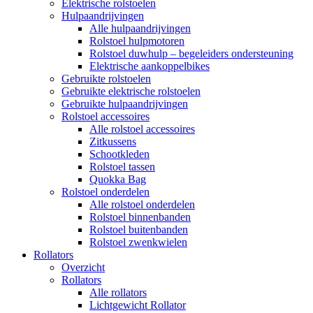
Elektrische rolstoelen
Hulpaandrijvingen
Alle hulpaandrijvingen
Rolstoel hulpmotoren
Rolstoel duwhulp – begeleiders ondersteuning
Elektrische aankoppelbikes
Gebruikte rolstoelen
Gebruikte elektrische rolstoelen
Gebruikte hulpaandrijvingen
Rolstoel accessoires
Alle rolstoel accessoires
Zitkussens
Schootkleden
Rolstoel tassen
Quokka Bag
Rolstoel onderdelen
Alle rolstoel onderdelen
Rolstoel binnenbanden
Rolstoel buitenbanden
Rolstoel zwenkwielen
Rollators
Overzicht
Rollators
Alle rollators
Lichtgewicht Rollator