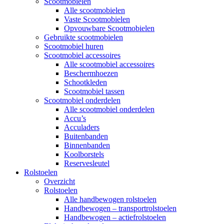
Scootmobielen
Alle scootmobielen
Vaste Scootmobielen
Opvouwbare Scootmobielen
Gebruikte scootmobielen
Scootmobiel huren
Scootmobiel accessoires
Alle scootmobiel accessoires
Beschermhoezen
Schootkleden
Scootmobiel tassen
Scootmobiel onderdelen
Alle scootmobiel onderdelen
Accu’s
Acculaders
Buitenbanden
Binnenbanden
Koolborstels
Reservesleutel
Rolstoelen
Overzicht
Rolstoelen
Alle handbewogen rolstoelen
Handbewogen – transportrolstoelen
Handbewogen – actiefrolstoelen