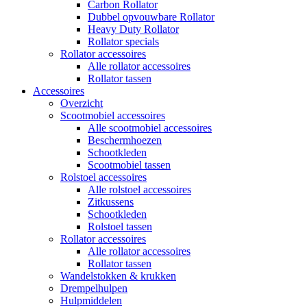
Carbon Rollator
Dubbel opvouwbare Rollator
Heavy Duty Rollator
Rollator specials
Rollator accessoires
Alle rollator accessoires
Rollator tassen
Accessoires
Overzicht
Scootmobiel accessoires
Alle scootmobiel accessoires
Beschermhoezen
Schootkleden
Scootmobiel tassen
Rolstoel accessoires
Alle rolstoel accessoires
Zitkussens
Schootkleden
Rolstoel tassen
Rollator accessoires
Alle rollator accessoires
Rollator tassen
Wandelstokken & krukken
Drempelhulpen
Hulpmiddelen