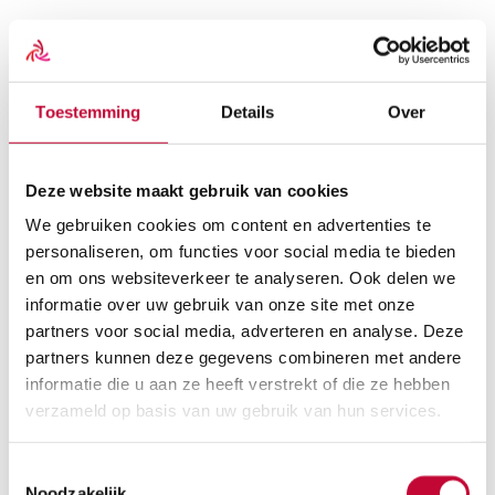
Scootmobielen
Overzicht
Scootmobielen
Toestemming
Details
Over
Alle scootmobielen
Vaste Scootmobielen
Opvouwbare Scootmobielen
Gebruikte scootmobielen
Deze website maakt gebruik van cookies
Scootmobiel huren
Scootmobiel accessoires
We gebruiken cookies om content en advertenties te
Alle scootmobiel accessoires
personaliseren, om functies voor social media te bieden
Beschermhoezen
en om ons websiteverkeer te analyseren. Ook delen we
Schootkleden
Scootmobiel tassen
informatie over uw gebruik van onze site met onze
Scootmobiel onderdelen
partners voor social media, adverteren en analyse. Deze
Alle scootmobiel onderdelen
partners kunnen deze gegevens combineren met andere
Accu’s
Acculaders
informatie die u aan ze heeft verstrekt of die ze hebben
Buitenbanden
verzameld op basis van uw gebruik van hun services.
Binnenbanden
Koolborstels
Reservesleutel
Toestemmingsselectie
Rolstoelen
Noodzakelijk