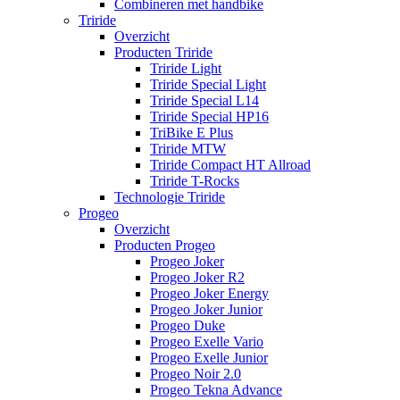
Combineren met handbike
Triride
Overzicht
Producten Triride
Triride Light
Triride Special Light
Triride Special L14
Triride Special HP16
TriBike E Plus
Triride MTW
Triride Compact HT Allroad
Triride T-Rocks
Technologie Triride
Progeo
Overzicht
Producten Progeo
Progeo Joker
Progeo Joker R2
Progeo Joker Energy
Progeo Joker Junior
Progeo Duke
Progeo Exelle Vario
Progeo Exelle Junior
Progeo Noir 2.0
Progeo Tekna Advance