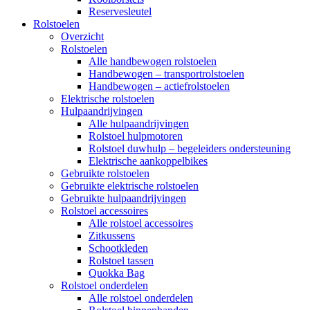
Reservesleutel
Rolstoelen
Overzicht
Rolstoelen
Alle handbewogen rolstoelen
Handbewogen – transportrolstoelen
Handbewogen – actiefrolstoelen
Elektrische rolstoelen
Hulpaandrijvingen
Alle hulpaandrijvingen
Rolstoel hulpmotoren
Rolstoel duwhulp – begeleiders ondersteuning
Elektrische aankoppelbikes
Gebruikte rolstoelen
Gebruikte elektrische rolstoelen
Gebruikte hulpaandrijvingen
Rolstoel accessoires
Alle rolstoel accessoires
Zitkussens
Schootkleden
Rolstoel tassen
Quokka Bag
Rolstoel onderdelen
Alle rolstoel onderdelen