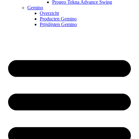
Progeo Tekna Advance Swing
Gemino
Overzicht
Producten Gemino
Prijslijsten Gemino