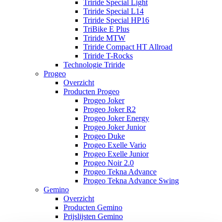
Triride Special Light
Triride Special L14
Triride Special HP16
TriBike E Plus
Triride MTW
Triride Compact HT Allroad
Triride T-Rocks
Technologie Triride
Progeo
Overzicht
Producten Progeo
Progeo Joker
Progeo Joker R2
Progeo Joker Energy
Progeo Joker Junior
Progeo Duke
Progeo Exelle Vario
Progeo Exelle Junior
Progeo Noir 2.0
Progeo Tekna Advance
Progeo Tekna Advance Swing
Gemino
Overzicht
Producten Gemino
Prijslijsten Gemino