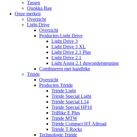
Tassen
Quokka Bag
Onze merken
Overzicht
Light Drive
Overzicht
Producten Light Drive
Light Drive 3
Light Drive 3 XL
Light Drive 2.1 Plus
Light Drive 2.1
Light Assist 2.1 duwondersteuning
Combineren met handbike
Triride
Overzicht
Producten Triride
Triride Light
Triride Special Light
Triride Special L14
Triride Special HP16
TriBike E Plus
Triride MTW
Triride Compact HT Allroad
Triride T-Rocks
Technologie Triride