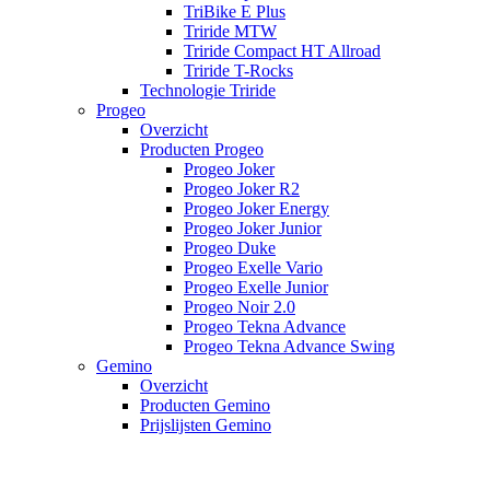
TriBike E Plus
Triride MTW
Triride Compact HT Allroad
Triride T-Rocks
Technologie Triride
Progeo
Overzicht
Producten Progeo
Progeo Joker
Progeo Joker R2
Progeo Joker Energy
Progeo Joker Junior
Progeo Duke
Progeo Exelle Vario
Progeo Exelle Junior
Progeo Noir 2.0
Progeo Tekna Advance
Progeo Tekna Advance Swing
Gemino
Overzicht
Producten Gemino
Prijslijsten Gemino