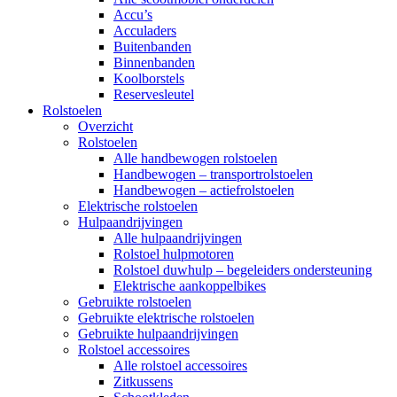
Accu’s
Acculaders
Buitenbanden
Binnenbanden
Koolborstels
Reservesleutel
Rolstoelen
Overzicht
Rolstoelen
Alle handbewogen rolstoelen
Handbewogen – transportrolstoelen
Handbewogen – actiefrolstoelen
Elektrische rolstoelen
Hulpaandrijvingen
Alle hulpaandrijvingen
Rolstoel hulpmotoren
Rolstoel duwhulp – begeleiders ondersteuning
Elektrische aankoppelbikes
Gebruikte rolstoelen
Gebruikte elektrische rolstoelen
Gebruikte hulpaandrijvingen
Rolstoel accessoires
Alle rolstoel accessoires
Zitkussens