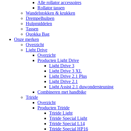
Alle rollator accessoires
Rollator tassen
Wandelstokken & krukken
Drempelhulpen
Hulpmiddelen
Tassen
Quokka Bag
Onze merken
Overzicht
Light Drive
Overzicht
Producten Light Drive
Light Drive 3
Light Drive 3 XL
Light Drive 2.1 Plus
Light Drive 2.1
Light Assist 2.1 duwondersteuning
Combineren met handbike
Triride
Overzicht
Producten Triride
Triride Light
Triride Special Light
Triride Special L14
Triride Special HP16