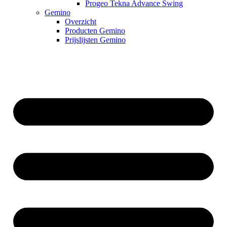
Progeo Tekna Advance Swing
Gemino
Overzicht
Producten Gemino
Prijslijsten Gemino