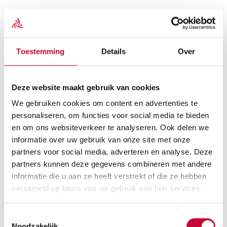
Scootmobielen
Overzicht
Scootmobielen
Toestemming
Details
Over
Alle scootmobielen
Vaste Scootmobielen
Opvouwbare Scootmobielen
Gebruikte scootmobielen
Deze website maakt gebruik van cookies
Scootmobiel huren
Scootmobiel accessoires
We gebruiken cookies om content en advertenties te
Alle scootmobiel accessoires
personaliseren, om functies voor social media te bieden
Beschermhoezen
en om ons websiteverkeer te analyseren. Ook delen we
Schootkleden
Scootmobiel tassen
informatie over uw gebruik van onze site met onze
Scootmobiel onderdelen
partners voor social media, adverteren en analyse. Deze
Alle scootmobiel onderdelen
partners kunnen deze gegevens combineren met andere
Accu’s
Acculaders
informatie die u aan ze heeft verstrekt of die ze hebben
Buitenbanden
verzameld op basis van uw gebruik van hun services.
Binnenbanden
Koolborstels
Reservesleutel
Toestemmingsselectie
Rolstoelen
Noodzakelijk