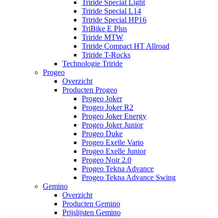
Triride Special Light
Triride Special L14
Triride Special HP16
TriBike E Plus
Triride MTW
Triride Compact HT Allroad
Triride T-Rocks
Technologie Triride
Progeo
Overzicht
Producten Progeo
Progeo Joker
Progeo Joker R2
Progeo Joker Energy
Progeo Joker Junior
Progeo Duke
Progeo Exelle Vario
Progeo Exelle Junior
Progeo Noir 2.0
Progeo Tekna Advance
Progeo Tekna Advance Swing
Gemino
Overzicht
Producten Gemino
Prijslijsten Gemino