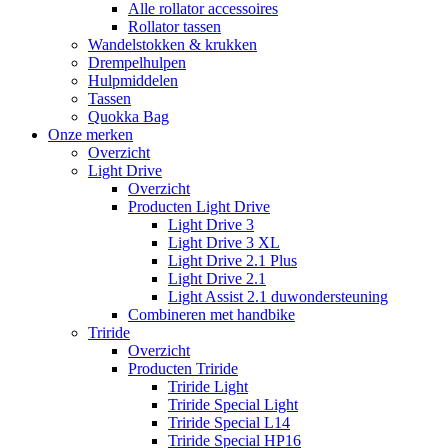
Alle rollator accessoires
Rollator tassen
Wandelstokken & krukken
Drempelhulpen
Hulpmiddelen
Tassen
Quokka Bag
Onze merken
Overzicht
Light Drive
Overzicht
Producten Light Drive
Light Drive 3
Light Drive 3 XL
Light Drive 2.1 Plus
Light Drive 2.1
Light Assist 2.1 duwondersteuning
Combineren met handbike
Triride
Overzicht
Producten Triride
Triride Light
Triride Special Light
Triride Special L14
Triride Special HP16