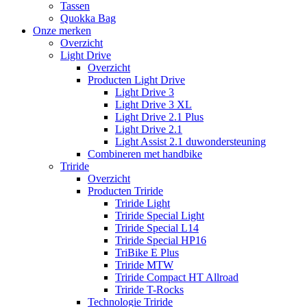
Tassen
Quokka Bag
Onze merken
Overzicht
Light Drive
Overzicht
Producten Light Drive
Light Drive 3
Light Drive 3 XL
Light Drive 2.1 Plus
Light Drive 2.1
Light Assist 2.1 duwondersteuning
Combineren met handbike
Triride
Overzicht
Producten Triride
Triride Light
Triride Special Light
Triride Special L14
Triride Special HP16
TriBike E Plus
Triride MTW
Triride Compact HT Allroad
Triride T-Rocks
Technologie Triride