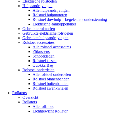
Elektrische rolstoelen
Hulpaandrijvingen
Alle hulpaandrijvingen
Rolstoel hulpmotoren
Rolstoel duwhulp – begeleiders ondersteuning
Elektrische aankoppelbikes
Gebruikte rolstoelen
Gebruikte elektrische rolstoelen
Gebruikte hulpaandrijvingen
Rolstoel accessoires
Alle rolstoel accessoires
Zitkussens
Schootkleden
Rolstoel tassen
Quokka Bag
Rolstoel onderdelen
Alle rolstoel onderdelen
Rolstoel binnenbanden
Rolstoel buitenbanden
Rolstoel zwenkwielen
Rollators
Overzicht
Rollators
Alle rollators
Lichtgewicht Rollator