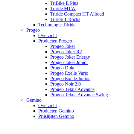
TriBike E Plus
Triride MTW
Triride Compact HT Allroad
Triride T-Rocks
Technologie Triride
Progeo
Overzicht
Producten Progeo
Progeo Joker
Progeo Joker R2
Progeo Joker Energy
Progeo Joker Junior
Progeo Duke
Progeo Exelle Vario
Progeo Exelle Junior
Progeo Noir 2.0
Progeo Tekna Advance
Progeo Tekna Advance Swing
Gemino
Overzicht
Producten Gemino
Prijslijsten Gemino