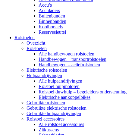
Accu’s
Acculaders
Buitenbanden
Binnenbanden
Koolborstels
Reservesleutel
Rolstoelen
Overzicht
Rolstoelen
Alle handbewogen rolstoelen
Handbewogen – transportrolstoelen
Handbewogen – actiefrolstoelen
Elektrische rolstoelen
Hulpaandrijvingen
Alle hulpaandrijvingen
Rolstoel hulpmotoren
Rolstoel duwhulp – begeleiders ondersteuning
Elektrische aankoppelbikes
Gebruikte rolstoelen
Gebruikte elektrische rolstoelen
Gebruikte hulpaandrijvingen
Rolstoel accessoires
Alle rolstoel accessoires
Zitkussens