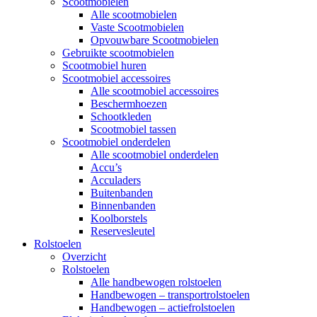
Scootmobielen
Alle scootmobielen
Vaste Scootmobielen
Opvouwbare Scootmobielen
Gebruikte scootmobielen
Scootmobiel huren
Scootmobiel accessoires
Alle scootmobiel accessoires
Beschermhoezen
Schootkleden
Scootmobiel tassen
Scootmobiel onderdelen
Alle scootmobiel onderdelen
Accu’s
Acculaders
Buitenbanden
Binnenbanden
Koolborstels
Reservesleutel
Rolstoelen
Overzicht
Rolstoelen
Alle handbewogen rolstoelen
Handbewogen – transportrolstoelen
Handbewogen – actiefrolstoelen