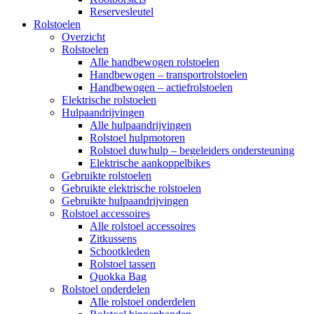
Reservesleutel
Rolstoelen
Overzicht
Rolstoelen
Alle handbewogen rolstoelen
Handbewogen – transportrolstoelen
Handbewogen – actiefrolstoelen
Elektrische rolstoelen
Hulpaandrijvingen
Alle hulpaandrijvingen
Rolstoel hulpmotoren
Rolstoel duwhulp – begeleiders ondersteuning
Elektrische aankoppelbikes
Gebruikte rolstoelen
Gebruikte elektrische rolstoelen
Gebruikte hulpaandrijvingen
Rolstoel accessoires
Alle rolstoel accessoires
Zitkussens
Schootkleden
Rolstoel tassen
Quokka Bag
Rolstoel onderdelen
Alle rolstoel onderdelen