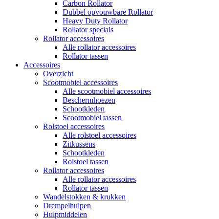
Carbon Rollator
Dubbel opvouwbare Rollator
Heavy Duty Rollator
Rollator specials
Rollator accessoires
Alle rollator accessoires
Rollator tassen
Accessoires
Overzicht
Scootmobiel accessoires
Alle scootmobiel accessoires
Beschermhoezen
Schootkleden
Scootmobiel tassen
Rolstoel accessoires
Alle rolstoel accessoires
Zitkussens
Schootkleden
Rolstoel tassen
Rollator accessoires
Alle rollator accessoires
Rollator tassen
Wandelstokken & krukken
Drempelhulpen
Hulpmiddelen