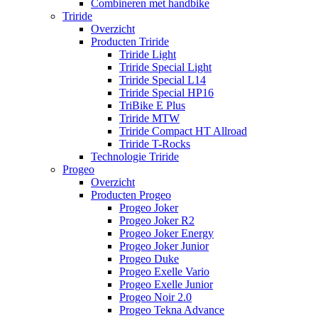
Combineren met handbike
Triride
Overzicht
Producten Triride
Triride Light
Triride Special Light
Triride Special L14
Triride Special HP16
TriBike E Plus
Triride MTW
Triride Compact HT Allroad
Triride T-Rocks
Technologie Triride
Progeo
Overzicht
Producten Progeo
Progeo Joker
Progeo Joker R2
Progeo Joker Energy
Progeo Joker Junior
Progeo Duke
Progeo Exelle Vario
Progeo Exelle Junior
Progeo Noir 2.0
Progeo Tekna Advance