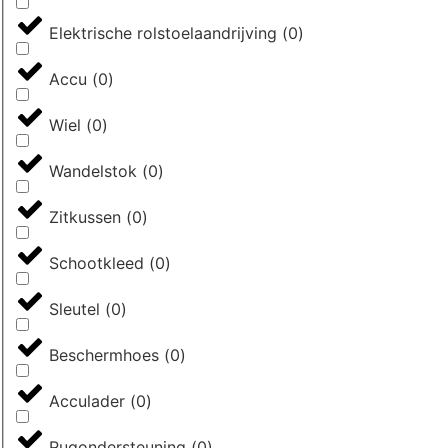
Elektrische rolstoelaandrijving
(
0
)
Accu
(
0
)
Wiel
(
0
)
Wandelstok
(
0
)
Zitkussen
(
0
)
Schootkleed
(
0
)
Sleutel
(
0
)
Beschermhoes
(
0
)
Acculader
(
0
)
Rugondersteuning
(
0
)