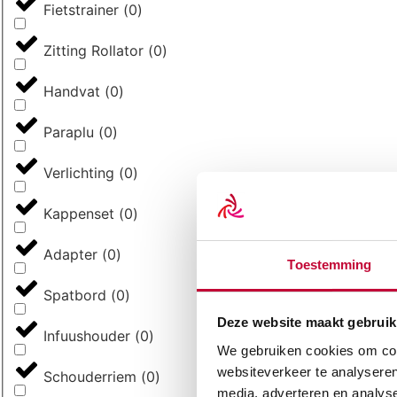
Fietstrainer
(
0
)
Zitting Rollator
(
0
)
Handvat
(
0
)
Paraplu
(
0
)
Verlichting
(
0
)
Kappenset
(
0
)
Adapter
(
0
)
Toestemming
Spatbord
(
0
)
Deze website maakt gebruik
Infuushouder
(
0
)
We gebruiken cookies om cont
websiteverkeer te analyseren
Schouderriem
(
0
)
media, adverteren en analys