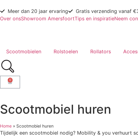
Meer dan 20 jaar ervaring
Gratis verzending vanaf €
Over ons
Showroom Amersfoort
Tips en inspiratie
Neem con
Scootmobielen
Rolstoelen
Rollators
Acces
0
Scootmobiel huren
Home
»
Scootmobiel huren
Tijdelijk een scootmobiel nodig? Mobility & you verhuurt 