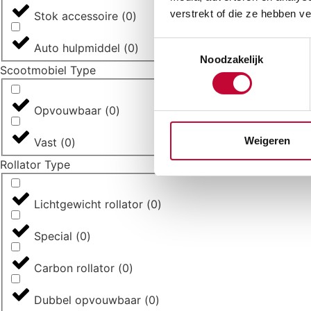
verstrekt of die ze hebben v
Stok accessoire
(
0
)
Toestemmingsselectie
Auto hulpmiddel
(
0
)
Noodzakelijk
Scootmobiel Type
Opvouwbaar
(
0
)
Weigeren
Vast
(
0
)
Rollator Type
Lichtgewicht rollator
(
0
)
Special
(
0
)
Carbon rollator
(
0
)
Dubbel opvouwbaar
(
0
)