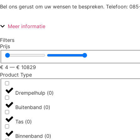
Bel ons gerust om uw wensen te bespreken. Telefoon: 085
Meer informatie
Filters
Prijs
€
4
—
€
10829
Product Type
Drempelhulp
(
0
)
Buitenband
(
0
)
Tas
(
0
)
Binnenband
(
0
)