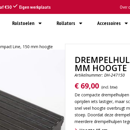
naf €30
Eigen werkplaats
Over 
Rolstoelen
Rollators
Accessoires
mpact Line, 150 mm hoogte
DREMPELHULP
MM HOOGTE
Artikelnummer: DH-247150
€
69,00
De compacte drempelhulpen h
oprijden iets lastiger, maar s
snel veel hoogte overbrugt m
stoep. Doordat deze drempelh
meerdere drempelhulpen tegen