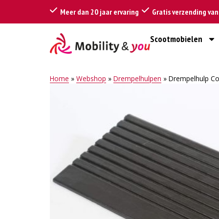
Meer dan 20 jaar ervaring
Gratis verzending va
Scootmobielen
Home
»
Webshop
»
Drempelhulpen
»
Drempelhulp Co