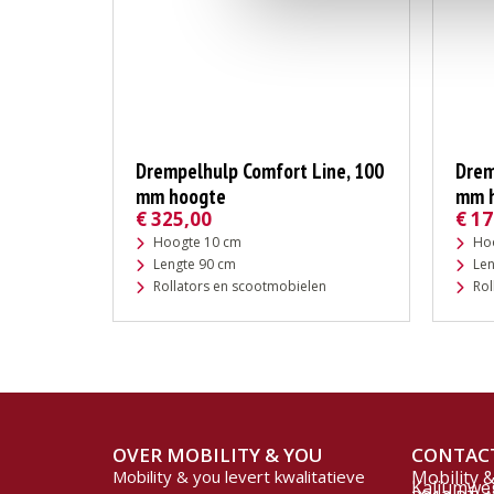
Drempelhulp Comfort Line, 100
Drem
mm hoogte
mm 
€
325,00
€
17
Hoogte 10 cm
Ho
Lengte 90 cm
Len
Rollators en scootmobielen
Rol
OVER MOBILITY & YOU
CONTAC
Mobility & you levert kwalitatieve
Mobility 
Kaliumwe