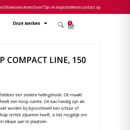
ons
Showroom Amersfoort
Tips en inspiratie
Neem contact op
Onze merken
0
 COMPACT LINE, 150
ebben een steilere hellingshoek. Dit maakt
cheelt een hoop ruimte. Dit kan handig zijn als
oet worden bij bijvoorbeeld een schuur of
ulp rechte zijkanten heeft, is het mogelijk om
 elkaar aan te plaatsen.