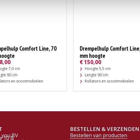
pelhulp Comfort Line, 70
Drempelhulp Comfort Line,
hoogte
mm hoogte
8,00
€
150,00
ogte 7,0 cm
Hoogte 5,5 cm
gte 90 cm
Lengte 90 cm
lators en scootmobielen
Rollators en scootmobielen
T
BESTELLEN & VERZENDEN
& you BV
Bestellen van producten
g 10 B