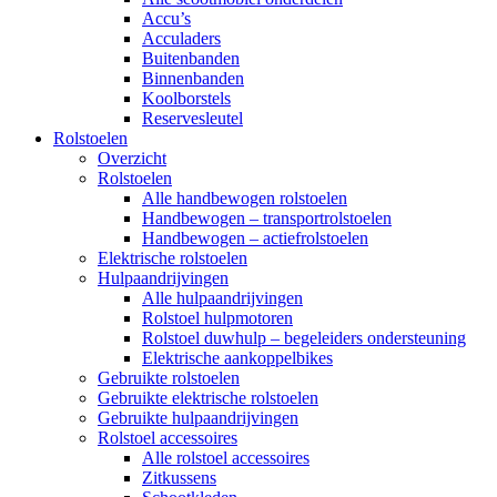
Accu’s
Acculaders
Buitenbanden
Binnenbanden
Koolborstels
Reservesleutel
Rolstoelen
Overzicht
Rolstoelen
Alle handbewogen rolstoelen
Handbewogen – transportrolstoelen
Handbewogen – actiefrolstoelen
Elektrische rolstoelen
Hulpaandrijvingen
Alle hulpaandrijvingen
Rolstoel hulpmotoren
Rolstoel duwhulp – begeleiders ondersteuning
Elektrische aankoppelbikes
Gebruikte rolstoelen
Gebruikte elektrische rolstoelen
Gebruikte hulpaandrijvingen
Rolstoel accessoires
Alle rolstoel accessoires
Zitkussens