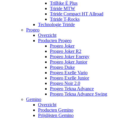
TriBike E Plus
Triride MTW
Triride Compact HT Allroad
Triride T-Rocks
Technologie Triride
Progeo
Overzicht
Producten Progeo
Progeo Joker
Progeo Joker R2
Progeo Joker Energy
Progeo Joker Junior
Progeo Duke
Progeo Exelle Vario
Progeo Exelle Junior
Progeo Noir 2.0
Progeo Tekna Advance
Progeo Tekna Advance Swing
Gemino
Overzicht
Producten Gemino
Prijslijsten Gemino