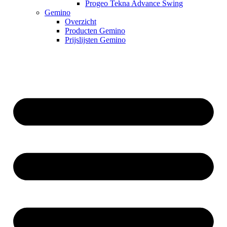
Progeo Tekna Advance Swing
Gemino
Overzicht
Producten Gemino
Prijslijsten Gemino