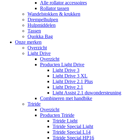
Alle rollator accessoires
Rollator tassen
Wandelstokken & krukken
Drempelhulpen
Hulpmiddelen
Tassen
Quokka Bag
Onze merken
Overzicht
Light Drive
Overzicht
Producten Light Drive
Light Drive 3
Light Drive 3 XL
Light Drive 2.1 Plus
Light Drive 2.1
Light Assist 2.1 duwondersteuning
Combineren met handbike
Triride
Overzicht
Producten Triride
Triride Light
Triride Special Light
Triride Special L14
Triride Special HP16