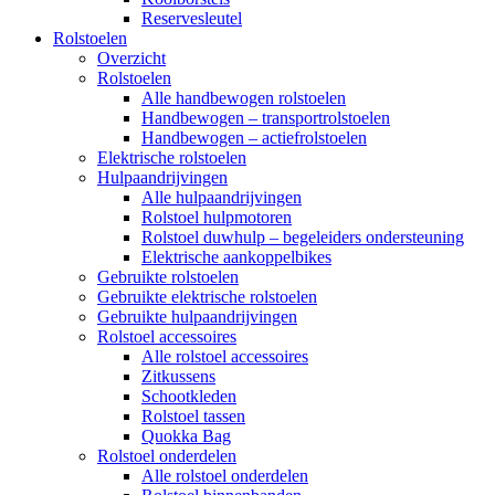
Reservesleutel
Rolstoelen
Overzicht
Rolstoelen
Alle handbewogen rolstoelen
Handbewogen – transportrolstoelen
Handbewogen – actiefrolstoelen
Elektrische rolstoelen
Hulpaandrijvingen
Alle hulpaandrijvingen
Rolstoel hulpmotoren
Rolstoel duwhulp – begeleiders ondersteuning
Elektrische aankoppelbikes
Gebruikte rolstoelen
Gebruikte elektrische rolstoelen
Gebruikte hulpaandrijvingen
Rolstoel accessoires
Alle rolstoel accessoires
Zitkussens
Schootkleden
Rolstoel tassen
Quokka Bag
Rolstoel onderdelen
Alle rolstoel onderdelen