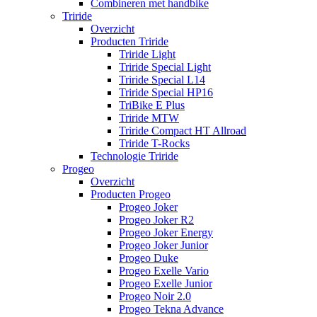
Combineren met handbike
Triride
Overzicht
Producten Triride
Triride Light
Triride Special Light
Triride Special L14
Triride Special HP16
TriBike E Plus
Triride MTW
Triride Compact HT Allroad
Triride T-Rocks
Technologie Triride
Progeo
Overzicht
Producten Progeo
Progeo Joker
Progeo Joker R2
Progeo Joker Energy
Progeo Joker Junior
Progeo Duke
Progeo Exelle Vario
Progeo Exelle Junior
Progeo Noir 2.0
Progeo Tekna Advance