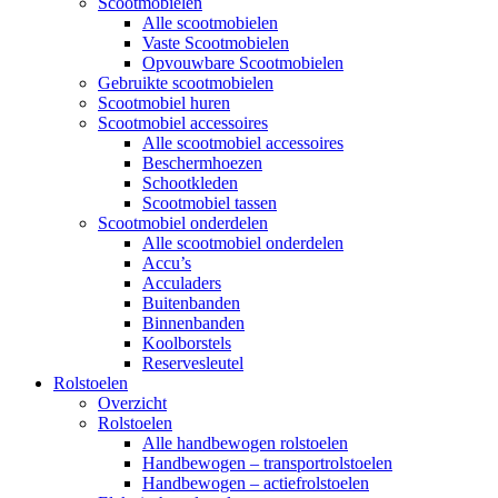
Scootmobielen
Alle scootmobielen
Vaste Scootmobielen
Opvouwbare Scootmobielen
Gebruikte scootmobielen
Scootmobiel huren
Scootmobiel accessoires
Alle scootmobiel accessoires
Beschermhoezen
Schootkleden
Scootmobiel tassen
Scootmobiel onderdelen
Alle scootmobiel onderdelen
Accu’s
Acculaders
Buitenbanden
Binnenbanden
Koolborstels
Reservesleutel
Rolstoelen
Overzicht
Rolstoelen
Alle handbewogen rolstoelen
Handbewogen – transportrolstoelen
Handbewogen – actiefrolstoelen