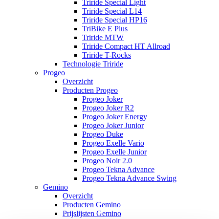
Triride Special Light
Triride Special L14
Triride Special HP16
TriBike E Plus
Triride MTW
Triride Compact HT Allroad
Triride T-Rocks
Technologie Triride
Progeo
Overzicht
Producten Progeo
Progeo Joker
Progeo Joker R2
Progeo Joker Energy
Progeo Joker Junior
Progeo Duke
Progeo Exelle Vario
Progeo Exelle Junior
Progeo Noir 2.0
Progeo Tekna Advance
Progeo Tekna Advance Swing
Gemino
Overzicht
Producten Gemino
Prijslijsten Gemino