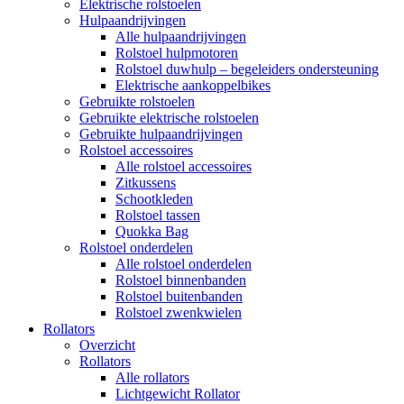
Elektrische rolstoelen
Hulpaandrijvingen
Alle hulpaandrijvingen
Rolstoel hulpmotoren
Rolstoel duwhulp – begeleiders ondersteuning
Elektrische aankoppelbikes
Gebruikte rolstoelen
Gebruikte elektrische rolstoelen
Gebruikte hulpaandrijvingen
Rolstoel accessoires
Alle rolstoel accessoires
Zitkussens
Schootkleden
Rolstoel tassen
Quokka Bag
Rolstoel onderdelen
Alle rolstoel onderdelen
Rolstoel binnenbanden
Rolstoel buitenbanden
Rolstoel zwenkwielen
Rollators
Overzicht
Rollators
Alle rollators
Lichtgewicht Rollator