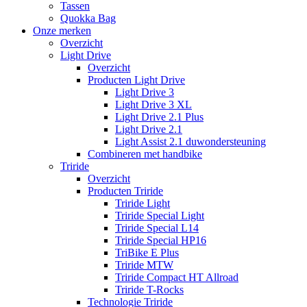
Tassen
Quokka Bag
Onze merken
Overzicht
Light Drive
Overzicht
Producten Light Drive
Light Drive 3
Light Drive 3 XL
Light Drive 2.1 Plus
Light Drive 2.1
Light Assist 2.1 duwondersteuning
Combineren met handbike
Triride
Overzicht
Producten Triride
Triride Light
Triride Special Light
Triride Special L14
Triride Special HP16
TriBike E Plus
Triride MTW
Triride Compact HT Allroad
Triride T-Rocks
Technologie Triride