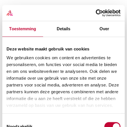
Scootmobielen
Overzicht
Scootmobielen
Toestemming
Details
Over
Alle scootmobielen
Vaste Scootmobielen
Opvouwbare Scootmobielen
Gebruikte scootmobielen
Deze website maakt gebruik van cookies
Scootmobiel huren
Scootmobiel accessoires
We gebruiken cookies om content en advertenties te
Alle scootmobiel accessoires
personaliseren, om functies voor social media te bieden
Beschermhoezen
en om ons websiteverkeer te analyseren. Ook delen we
Schootkleden
Scootmobiel tassen
informatie over uw gebruik van onze site met onze
Scootmobiel onderdelen
partners voor social media, adverteren en analyse. Deze
Alle scootmobiel onderdelen
partners kunnen deze gegevens combineren met andere
Accu’s
Acculaders
informatie die u aan ze heeft verstrekt of die ze hebben
Buitenbanden
verzameld op basis van uw gebruik van hun services.
Binnenbanden
Koolborstels
Reservesleutel
Toestemmingsselectie
Rolstoelen
Noodzakelijk