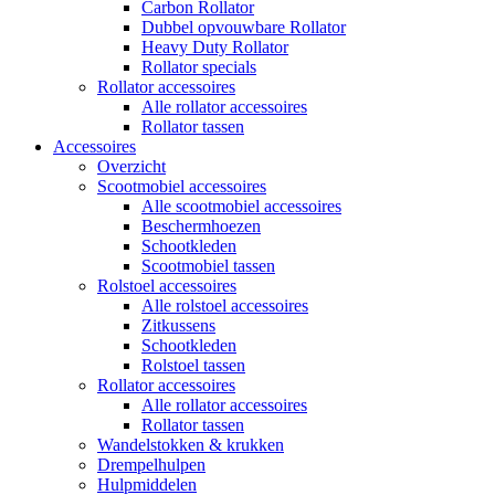
Carbon Rollator
Dubbel opvouwbare Rollator
Heavy Duty Rollator
Rollator specials
Rollator accessoires
Alle rollator accessoires
Rollator tassen
Accessoires
Overzicht
Scootmobiel accessoires
Alle scootmobiel accessoires
Beschermhoezen
Schootkleden
Scootmobiel tassen
Rolstoel accessoires
Alle rolstoel accessoires
Zitkussens
Schootkleden
Rolstoel tassen
Rollator accessoires
Alle rollator accessoires
Rollator tassen
Wandelstokken & krukken
Drempelhulpen
Hulpmiddelen