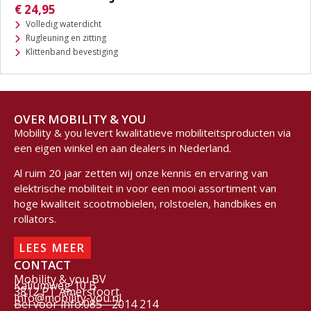
€
24,95
Volledig waterdicht
Rugleuning en zitting
Klittenband bevestiging
OVER MOBILITY & YOU
Mobility & you levert kwalitatieve mobiliteitsproducten via
een eigen winkel en aan dealers in Nederland.
Al ruim 20 jaar zetten wij onze kennis en ervaring van
elektrische mobiliteit in voor een mooi assortiment van
hoge kwaliteit scootmobielen, rolstoelen, handbikes en
rollators.
LEES MEER
CONTACT
Mobility & you BV
Kaliumweg 10 B
3812 PT Amersfoort
info@mobility-you.nl
Bel voor info:085 - 2014 214