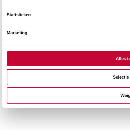
Statistieken
Marketing
Alles t
Selectie
Weig