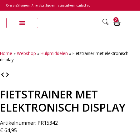
Over ons
Showroom Amersfoort
Tips en inspiratie
Neem contact op
0
Home
»
Webshop
»
Hulpmiddelen
»
Fietstrainer met elektronisch
display
FIETSTRAINER MET
ELEKTRONISCH DISPLAY
Artikelnummer: PR15342
€
64,95