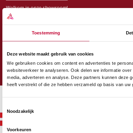
Welkom in onze showroom!
BESTELLEN & VERZENDEN
Bestellen van producten
Retourneren
Toestemming
Det
Betaalmogelijkheden
Klantenservice
ALGEMEEN
Deze website maakt gebruik van cookies
Algemene voorwaarden
We gebruiken cookies om content en advertenties te persona
Privacyverklaring
websiteverkeer te analyseren. Ook delen we informatie over 
Disclaimer + copyright
media, adverteren en analyse. Deze partners kunnen deze g
heeft verstrekt of die ze hebben verzameld op basis van uw 
Copyright © Mobility & you 2026 - Branding door
EssencioBrands
Toestemmingsselectie
Noodzakelijk
Voorkeuren