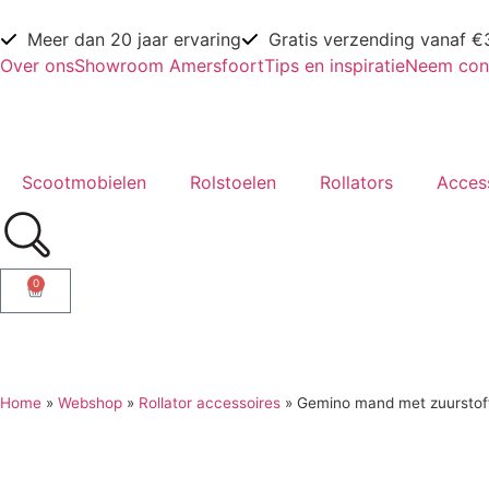
Meer dan 20 jaar ervaring
Gratis verzending vanaf €
Over ons
Showroom Amersfoort
Tips en inspiratie
Neem con
Scootmobielen
Rolstoelen
Rollators
Acces
0
Home
»
Webshop
»
Rollator accessoires
»
Gemino mand met zuurstof