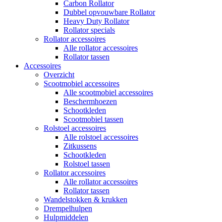
Carbon Rollator
Dubbel opvouwbare Rollator
Heavy Duty Rollator
Rollator specials
Rollator accessoires
Alle rollator accessoires
Rollator tassen
Accessoires
Overzicht
Scootmobiel accessoires
Alle scootmobiel accessoires
Beschermhoezen
Schootkleden
Scootmobiel tassen
Rolstoel accessoires
Alle rolstoel accessoires
Zitkussens
Schootkleden
Rolstoel tassen
Rollator accessoires
Alle rollator accessoires
Rollator tassen
Wandelstokken & krukken
Drempelhulpen
Hulpmiddelen