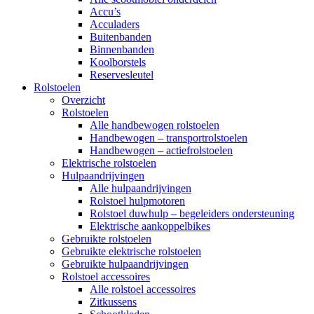
Accu’s
Acculaders
Buitenbanden
Binnenbanden
Koolborstels
Reservesleutel
Rolstoelen
Overzicht
Rolstoelen
Alle handbewogen rolstoelen
Handbewogen – transportrolstoelen
Handbewogen – actiefrolstoelen
Elektrische rolstoelen
Hulpaandrijvingen
Alle hulpaandrijvingen
Rolstoel hulpmotoren
Rolstoel duwhulp – begeleiders ondersteuning
Elektrische aankoppelbikes
Gebruikte rolstoelen
Gebruikte elektrische rolstoelen
Gebruikte hulpaandrijvingen
Rolstoel accessoires
Alle rolstoel accessoires
Zitkussens