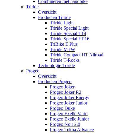
Combineren met handbike
Triride
Overzicht
Producten Triride
Triride Light
Triride Special Light
Triride Special L14
Triride Special HP16
TriBike E Plus
Triride MTW
Triride Compact HT Allroad
Triride T-Rocks
Technologie Triride
Progeo
Overzicht
Producten Progeo
Progeo Joker
Progeo Joker R2
Progeo Joker Energy
Progeo Joker Junior
Progeo Duke
Progeo Exelle Vario
Progeo Exelle Junior
Progeo Noir 2.0
Progeo Tekna Advance