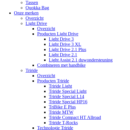
Tassen
Quokka Bag
Onze merken
Overzicht
Light Drive
Overzicht
Producten Light Drive
Light Drive 3
Light Drive 3 XL
Light Drive 2.1 Plus
Light Drive 2.1
Light Assist 2.1 duwondersteuning
Combineren met handbike
Triride
Overzicht
Producten Triride
Triride Light
Triride Special Light
Triride Special L14
Triride Special HP16
TriBike E Plus
Triride MTW
Triride Compact HT Allroad
Triride T-Rocks
Technologie Triride