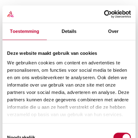
Scootmobielen
Overzicht
Scootmobielen
Toestemming
Details
Over
Alle scootmobielen
Vaste Scootmobielen
Opvouwbare Scootmobielen
Gebruikte scootmobielen
Deze website maakt gebruik van cookies
Scootmobiel huren
Scootmobiel accessoires
We gebruiken cookies om content en advertenties te
Alle scootmobiel accessoires
personaliseren, om functies voor social media te bieden
Beschermhoezen
en om ons websiteverkeer te analyseren. Ook delen we
Schootkleden
Scootmobiel tassen
informatie over uw gebruik van onze site met onze
Scootmobiel onderdelen
partners voor social media, adverteren en analyse. Deze
Alle scootmobiel onderdelen
partners kunnen deze gegevens combineren met andere
Accu’s
Acculaders
informatie die u aan ze heeft verstrekt of die ze hebben
Buitenbanden
verzameld op basis van uw gebruik van hun services.
Binnenbanden
Koolborstels
Reservesleutel
Toestemmingsselectie
Rolstoelen
Noodzakelijk