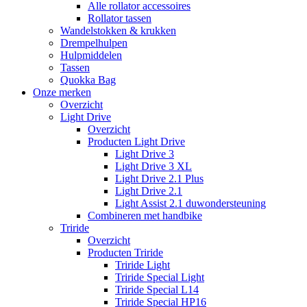
Alle rollator accessoires
Rollator tassen
Wandelstokken & krukken
Drempelhulpen
Hulpmiddelen
Tassen
Quokka Bag
Onze merken
Overzicht
Light Drive
Overzicht
Producten Light Drive
Light Drive 3
Light Drive 3 XL
Light Drive 2.1 Plus
Light Drive 2.1
Light Assist 2.1 duwondersteuning
Combineren met handbike
Triride
Overzicht
Producten Triride
Triride Light
Triride Special Light
Triride Special L14
Triride Special HP16