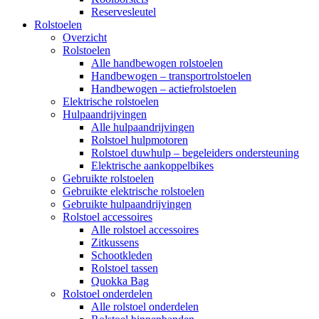
Reservesleutel
Rolstoelen
Overzicht
Rolstoelen
Alle handbewogen rolstoelen
Handbewogen – transportrolstoelen
Handbewogen – actiefrolstoelen
Elektrische rolstoelen
Hulpaandrijvingen
Alle hulpaandrijvingen
Rolstoel hulpmotoren
Rolstoel duwhulp – begeleiders ondersteuning
Elektrische aankoppelbikes
Gebruikte rolstoelen
Gebruikte elektrische rolstoelen
Gebruikte hulpaandrijvingen
Rolstoel accessoires
Alle rolstoel accessoires
Zitkussens
Schootkleden
Rolstoel tassen
Quokka Bag
Rolstoel onderdelen
Alle rolstoel onderdelen