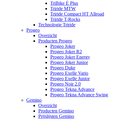
TriBike E Plus
Triride MTW
Triride Compact HT Allroad
Triride T-Rocks
Technologie Triride
Progeo
Overzicht
Producten Progeo
Progeo Joker
Progeo Joker R2
Progeo Joker Energy
Progeo Joker Junior
Progeo Duke
Progeo Exelle Vario
Progeo Exelle Junior
Progeo Noir 2.0
Progeo Tekna Advance
Progeo Tekna Advance Swing
Gemino
Overzicht
Producten Gemino
Prijslijsten Gemino