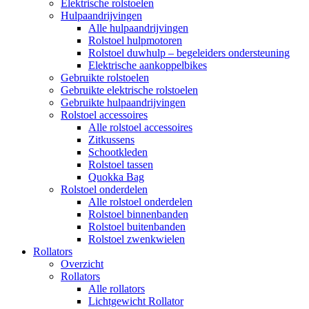
Elektrische rolstoelen
Hulpaandrijvingen
Alle hulpaandrijvingen
Rolstoel hulpmotoren
Rolstoel duwhulp – begeleiders ondersteuning
Elektrische aankoppelbikes
Gebruikte rolstoelen
Gebruikte elektrische rolstoelen
Gebruikte hulpaandrijvingen
Rolstoel accessoires
Alle rolstoel accessoires
Zitkussens
Schootkleden
Rolstoel tassen
Quokka Bag
Rolstoel onderdelen
Alle rolstoel onderdelen
Rolstoel binnenbanden
Rolstoel buitenbanden
Rolstoel zwenkwielen
Rollators
Overzicht
Rollators
Alle rollators
Lichtgewicht Rollator