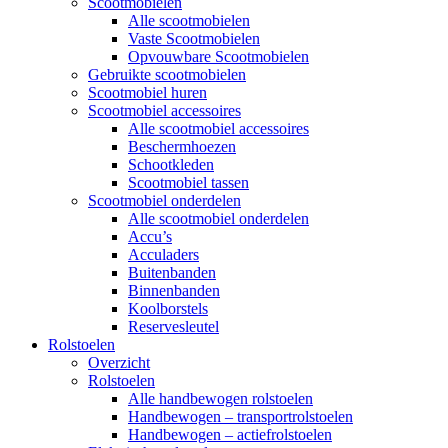
Scootmobielen
Alle scootmobielen
Vaste Scootmobielen
Opvouwbare Scootmobielen
Gebruikte scootmobielen
Scootmobiel huren
Scootmobiel accessoires
Alle scootmobiel accessoires
Beschermhoezen
Schootkleden
Scootmobiel tassen
Scootmobiel onderdelen
Alle scootmobiel onderdelen
Accu’s
Acculaders
Buitenbanden
Binnenbanden
Koolborstels
Reservesleutel
Rolstoelen
Overzicht
Rolstoelen
Alle handbewogen rolstoelen
Handbewogen – transportrolstoelen
Handbewogen – actiefrolstoelen