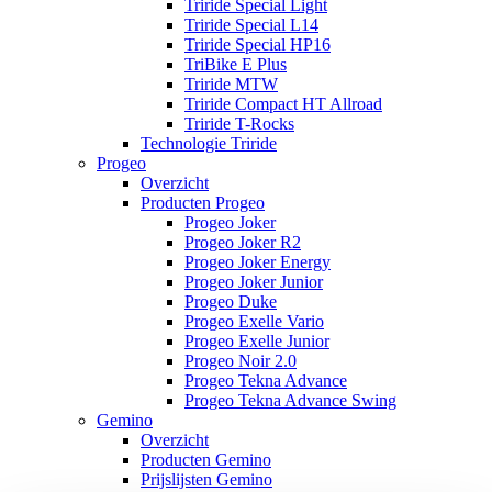
Triride Special Light
Triride Special L14
Triride Special HP16
TriBike E Plus
Triride MTW
Triride Compact HT Allroad
Triride T-Rocks
Technologie Triride
Progeo
Overzicht
Producten Progeo
Progeo Joker
Progeo Joker R2
Progeo Joker Energy
Progeo Joker Junior
Progeo Duke
Progeo Exelle Vario
Progeo Exelle Junior
Progeo Noir 2.0
Progeo Tekna Advance
Progeo Tekna Advance Swing
Gemino
Overzicht
Producten Gemino
Prijslijsten Gemino