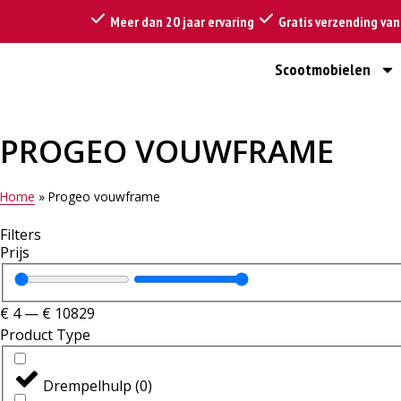
Meer dan 20 jaar ervaring
Gratis verzending va
Scootmobielen
PROGEO VOUWFRAME
Home
»
Progeo vouwframe
Filters
Prijs
€
4
—
€
10829
Product Type
Drempelhulp
(
0
)