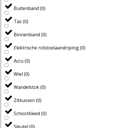
Buitenband
(
0
)
Tas
(
0
)
Binnenband
(
0
)
Elektrische rolstoelaandrijving
(
0
)
Accu
(
0
)
Wiel
(
0
)
Wandelstok
(
0
)
Zitkussen
(
0
)
Schootkleed
(
0
)
Sleutel
(
0
)