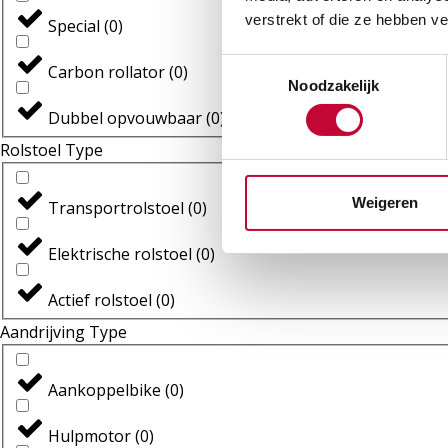
verstrekt of die ze hebben v
Special
(
0
)
Toestemmingsselectie
Carbon rollator
(
0
)
Noodzakelijk
Dubbel opvouwbaar
(
0
)
Rolstoel Type
Weigeren
Transportrolstoel
(
0
)
Elektrische rolstoel
(
0
)
Actief rolstoel
(
0
)
Aandrijving Type
Aankoppelbike
(
0
)
Hulpmotor
(
0
)