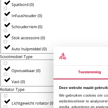
Spatbord
(
0
)
Infuushouder
(
0
)
Schouderriem
(
0
)
Stok accessoire
(
0
)
Auto hulpmiddel
(
0
)
Scootmobiel Type
Opvouwbaar
(
0
)
Toestemming
Vast
(
0
)
Deze website maakt gebruik
Rollator Type
We gebruiken cookies om cont
websiteverkeer te analyseren
Lichtgewicht rollator
(
0
)
media, adverteren en analys