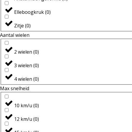
Elleboogkruk
(
0
)
Zitje
(
0
)
Aantal wielen
2 wielen
(
0
)
3 wielen
(
0
)
4 wielen
(
0
)
Max snelheid
10 km/u
(
0
)
12 km/u
(
0
)