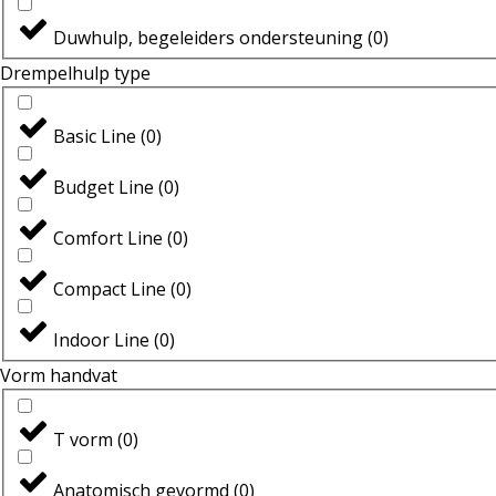
Duwhulp, begeleiders ondersteuning
(
0
)
Drempelhulp type
Basic Line
(
0
)
Budget Line
(
0
)
Comfort Line
(
0
)
Compact Line
(
0
)
Indoor Line
(
0
)
Vorm handvat
T vorm
(
0
)
Anatomisch gevormd
(
0
)