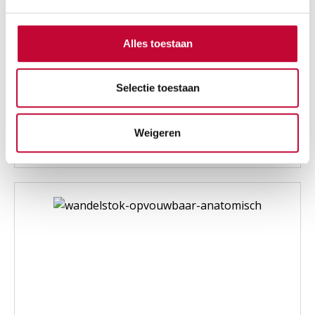
Alles toestaan
Tri-Tip stokdop
Selectie toestaan
€
12,95
Past op alle stokken
Diameter: 19 mm
Weigeren
Meer stabiliteit