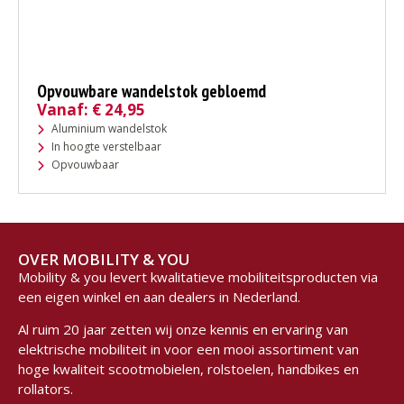
Opvouwbare wandelstok gebloemd
Vanaf:
€
24,95
Aluminium wandelstok
In hoogte verstelbaar
Opvouwbaar
OVER MOBILITY & YOU
Mobility & you levert kwalitatieve mobiliteitsproducten via
een eigen winkel en aan dealers in Nederland.
Al ruim 20 jaar zetten wij onze kennis en ervaring van
elektrische mobiliteit in voor een mooi assortiment van
hoge kwaliteit scootmobielen, rolstoelen, handbikes en
rollators.