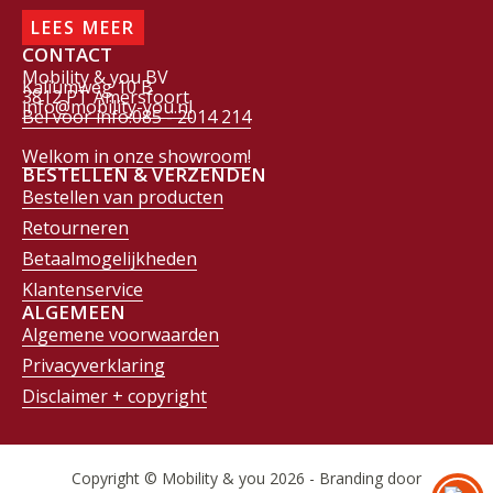
LEES MEER
CONTACT
Mobility & you BV
Kaliumweg 10 B
3812 PT Amersfoort
info@mobility-you.nl
Bel voor info:085 - 2014 214
Welkom in onze showroom!
BESTELLEN & VERZENDEN
Bestellen van producten
Retourneren
Betaalmogelijkheden
Klantenservice
ALGEMEEN
Algemene voorwaarden
Privacyverklaring
Disclaimer + copyright
Copyright © Mobility & you 2026 - Branding door