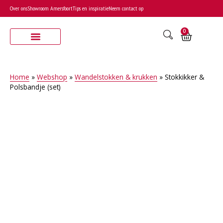
Over ons
Showroom Amersfoort
Tips en inspiratie
Neem contact op
0
Home
»
Webshop
»
Wandelstokken & krukken
»
Stokkikker &
Polsbandje (set)