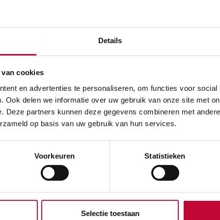
Specificaties
iddel voor een beter evenwicht
s het lopen.
Product Type
Details
Hoogte (verstelbaar)
 van cookies
Kleur
ent en advertenties te personaliseren, om functies voor social
. Ook delen we informatie over uw gebruik van onze site met on
Gebruikersgewicht
e. Deze partners kunnen deze gegevens combineren met andere i
erzameld op basis van uw gebruik van hun services.
Diameter stokdop
Voorkeuren
Statistieken
Selectie toestaan