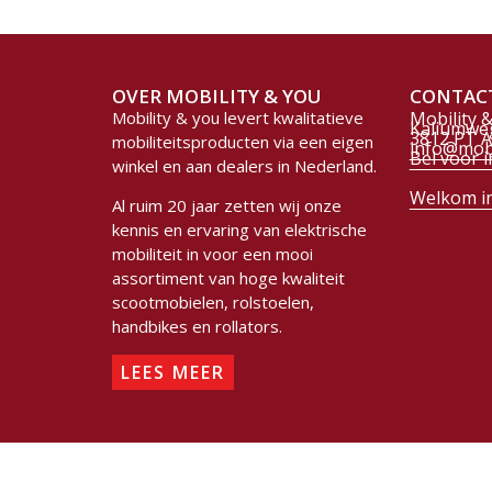
OVER MOBILITY & YOU
CONTAC
Mobility & you levert kwalitatieve
Mobility 
Kaliumwe
3812 PT 
mobiliteitsproducten via een eigen
info@mobi
Bel voor i
winkel en aan dealers in Nederland.
Welkom i
Al ruim 20 jaar zetten wij onze
kennis en ervaring van elektrische
mobiliteit in voor een mooi
assortiment van hoge kwaliteit
scootmobielen, rolstoelen,
handbikes en rollators.
LEES MEER