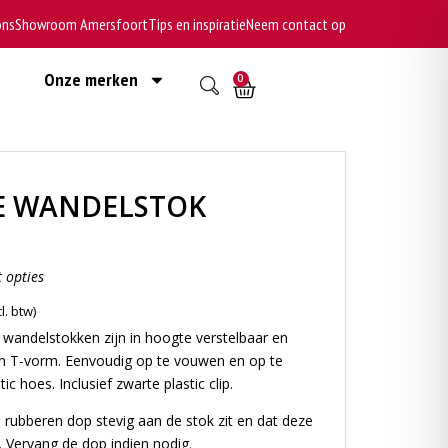
ons
Showroom Amersfoort
Tips en inspiratie
Neem contact op
Onze merken
0
 WANDELSTOK
t opties
andelstokken zijn in hoogte verstelbaar en
n T-vorm. Eenvoudig op te vouwen en op te
ic hoes. Inclusief zwarte plastic clip.
 rubberen dop stevig aan de stok zit en dat deze
s. Vervang de dop indien nodig.