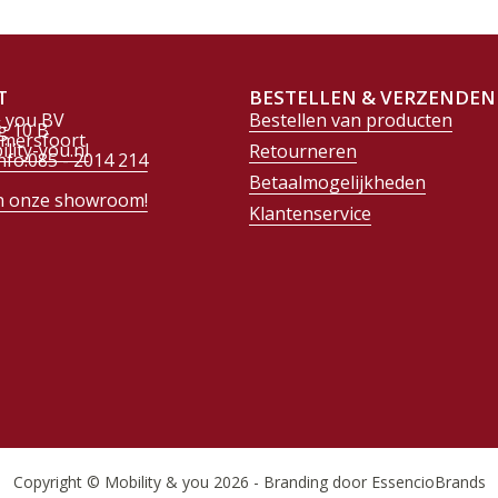
T
BESTELLEN & VERZENDEN
& you BV
Bestellen van producten
g 10 B
Amersfoort
lity-you.nl
Retourneren
nfo:085 - 2014 214
Betaalmogelijkheden
n onze showroom!
Klantenservice
Copyright © Mobility & you 2026 - Branding door EssencioBrands