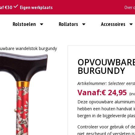
naf €30
Eigen werkplaats
Over 
Rolstoelen
Rollators
Accessoires
uwbare wandelstok burgundy
OPVOUWBARE
BURGUNDY
Artikelnummer:
Selecteer eers
Vanaf:
€
24,95
Deze opvouwbare aluminium w
hebben een houten handvat i
bergen in de bijgeleverde plast
Controleer voor gebruik of de
niet gescheurd of versleten i