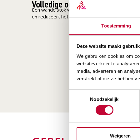
Volledige omschrijving
Een wandelstok wordt gebruikt als een loophulpm
en reduceert het gewicht op uw onderbenen tijden
Toestemming
Deze website maakt gebruik
We gebruiken cookies om cont
websiteverkeer te analyseren
media, adverteren en analys
verstrekt of die ze hebben v
Toestemmingsselectie
Noodzakelijk
Weigeren