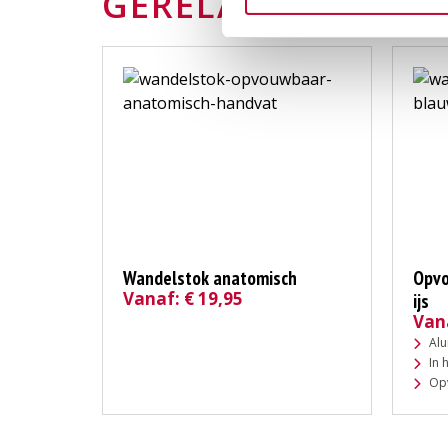
GERELATEERDE P
Wandelstok anatomisch
Opvo
Vanaf:
€
19,95
ijs
Van
Al
In 
Op