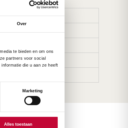
Wandelstok
Over
Van 74 – 84 cm of 84-94 cm
Burgundy
 media te bieden en om ons
ze partners voor social
114 kg
nformatie die u aan ze heeft
19 mm
Marketing
Alles toestaan