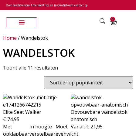
Over ons
Showroom Amersfoort
Tips en inspiratie
Neem contact op
0
Home
/ Wandelstok
WANDELSTOK
Toont alle 11 resultaten
Elite Seat Walker
Opvouwbare wandelstok
€
74,95
anatomisch
Met
In hoogte
Moet
Vanaf:
€
21,95
opklapbaar
verstelbaar
evenwicht