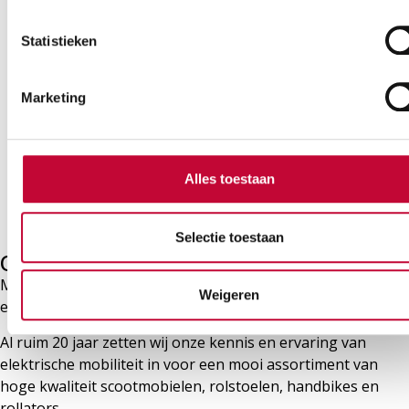
Aluminium
In hoogte
Opvouwbaar
wandelstok
verstelbaar
Statistieken
Marketing
Wandelstok anatomisch
comfortgrip
Alles toestaan
Vanaf:
€
19,95
Selectie toestaan
Over Mobility & you
Mobility & you levert kwalitatieve mobiliteitsproducten via
Weigeren
een eigen winkel en aan dealers in Nederland.
Al ruim 20 jaar zetten wij onze kennis en ervaring van
elektrische mobiliteit in voor een mooi assortiment van
hoge kwaliteit scootmobielen, rolstoelen, handbikes en
rollators.