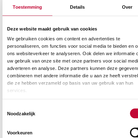
Aluminium
In hoogte
Opvouwbaar
Aluminium
In hoogte
Opvo
wandelstok
verstelbaar
wandelstok
verstelbaar
Toestemming
Details
Over
Deze website maakt gebruik van cookies
We gebruiken cookies om content en advertenties te
Opvouwbare wandelstok
personaliseren, om functies voor social media te bieden en 
paisley
Opvouwbare wandelstok
ons websiteverkeer te analyseren. Ook delen we informatie 
Vanaf:
€
24,95
roze bloemen
uw gebruik van onze site met onze partners voor social medi
Aluminium
In hoogte
Opvouwbaar
Vanaf:
€
24,95
adverteren en analyse. Deze partners kunnen deze gegeven
wandelstok
verstelbaar
Aluminium
In hoogte
Opvo
combineren met andere informatie die u aan ze heeft verstrek
wandelstok
verstelbaar
die ze hebben verzameld op basis van uw gebruik van hun
services.
Toestemmingsselectie
Noodzakelijk
Opvouwbare wandelstok
zwart
Wandelstok anatomisch
Vanaf:
€
21,95
Vanaf:
€
19,95
Voorkeuren