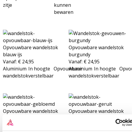
zitje
kunnen
bewaren
Opvouwbare wandelstok
Opvouwbare wandelstok
blauw ijs
burgundy
Vanaf:
€
24,95
Vanaf:
€
24,95
Aluminium
In hoogte
Opvouwbaar
Aluminium
In hoogte
Opvo
wandelstok
verstelbaar
wandelstok
verstelbaar
Opvouwbare wandelstok
Opvouwbare wandelstok
gebloemd
geruit
Vanaf:
€
24,95
Vanaf:
€
24,95