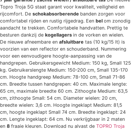
Topro Troja 5G staat garant voor kwaliteit, veiligheid en
rijcomfort. De
schokabsorberende
banden zorgen voor
comfortabel rijden en rustig rijgedrag. Een
bel
om zonodig
aandacht te trekken. Comfortabele handvatten. Prettig te
besturen dankzij de
kogellagers
in de vorken en wielen.
De nieuwe afneembare en
afsluitbare
tas (10 kg/15 lt) is
voorzien van een reflector en schouderband. Nummering
voor een eenvoudigere hoogte-aanpassing van de
handgrepen. Gebruikersgewicht Medium: 150 kg, Small 125
kg. Gebruikerslengte Medium: 150-200 cm, Small 135-170
cm. Hoogte handgreep Medium: 78-100 cm, Small 71-86
cm. Breedte tussen handgrepen: 40 cm. Maximale lengte:
65 cm, maximale breedte 60 cm. Zithoogte Medium: 63,5
cm, zithoogte Small: 54 cm. Diameter wielen: 20 cm,
breedte wielen: 3,6 cm. Hoogte ingeklapt Medium: 81,5
cm, hoogte ingeklapt Small 74 cm. Breedte ingeklapt: 24
cm. Lengte ingeklapt: 64 cm. Nu verkrijgbaar in 2 maten
en
8
fraaie kleuren. Download nu alvast de
TOPRO Troja