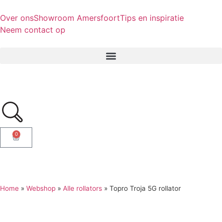
Over ons
Showroom Amersfoort
Tips en inspiratie
Neem contact op
0
Home
»
Webshop
»
Alle rollators
»
Topro Troja 5G rollator