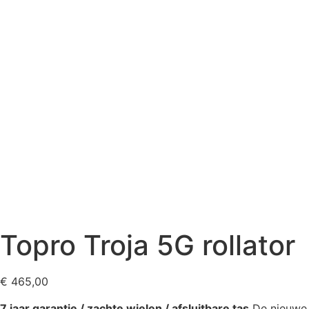
Topro Troja 5G rollator
€
465,00
7 jaar garantie / zachte wielen / afsluitbare tas
De nieuwe