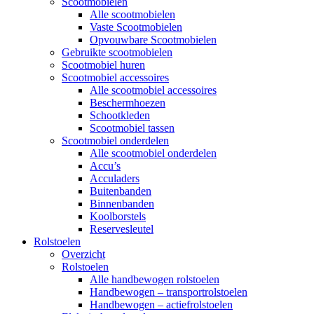
Scootmobielen
Alle scootmobielen
Vaste Scootmobielen
Opvouwbare Scootmobielen
Gebruikte scootmobielen
Scootmobiel huren
Scootmobiel accessoires
Alle scootmobiel accessoires
Beschermhoezen
Schootkleden
Scootmobiel tassen
Scootmobiel onderdelen
Alle scootmobiel onderdelen
Accu’s
Acculaders
Buitenbanden
Binnenbanden
Koolborstels
Reservesleutel
Rolstoelen
Overzicht
Rolstoelen
Alle handbewogen rolstoelen
Handbewogen – transportrolstoelen
Handbewogen – actiefrolstoelen