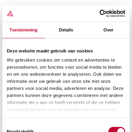
Scootmobielen
Overzicht
Scootmobielen
Toestemming
Details
Over
Alle scootmobielen
Vaste Scootmobielen
Opvouwbare Scootmobielen
Gebruikte scootmobielen
Deze website maakt gebruik van cookies
Scootmobiel huren
Scootmobiel accessoires
We gebruiken cookies om content en advertenties te
Alle scootmobiel accessoires
personaliseren, om functies voor social media te bieden
Beschermhoezen
en om ons websiteverkeer te analyseren. Ook delen we
Schootkleden
Scootmobiel tassen
informatie over uw gebruik van onze site met onze
Scootmobiel onderdelen
partners voor social media, adverteren en analyse. Deze
Alle scootmobiel onderdelen
partners kunnen deze gegevens combineren met andere
Accu’s
Acculaders
informatie die u aan ze heeft verstrekt of die ze hebben
Buitenbanden
verzameld op basis van uw gebruik van hun services.
Binnenbanden
Koolborstels
Reservesleutel
Toestemmingsselectie
Rolstoelen
Noodzakelijk