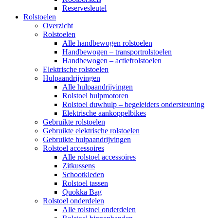
Reservesleutel
Rolstoelen
Overzicht
Rolstoelen
Alle handbewogen rolstoelen
Handbewogen – transportrolstoelen
Handbewogen – actiefrolstoelen
Elektrische rolstoelen
Hulpaandrijvingen
Alle hulpaandrijvingen
Rolstoel hulpmotoren
Rolstoel duwhulp – begeleiders ondersteuning
Elektrische aankoppelbikes
Gebruikte rolstoelen
Gebruikte elektrische rolstoelen
Gebruikte hulpaandrijvingen
Rolstoel accessoires
Alle rolstoel accessoires
Zitkussens
Schootkleden
Rolstoel tassen
Quokka Bag
Rolstoel onderdelen
Alle rolstoel onderdelen