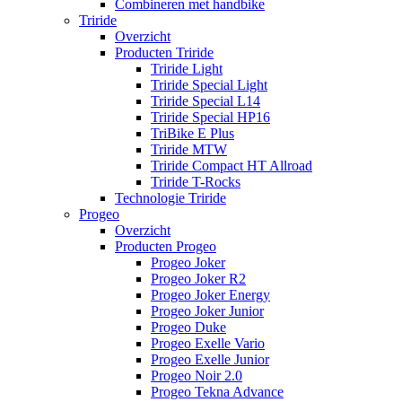
Combineren met handbike
Triride
Overzicht
Producten Triride
Triride Light
Triride Special Light
Triride Special L14
Triride Special HP16
TriBike E Plus
Triride MTW
Triride Compact HT Allroad
Triride T-Rocks
Technologie Triride
Progeo
Overzicht
Producten Progeo
Progeo Joker
Progeo Joker R2
Progeo Joker Energy
Progeo Joker Junior
Progeo Duke
Progeo Exelle Vario
Progeo Exelle Junior
Progeo Noir 2.0
Progeo Tekna Advance