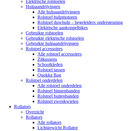
Elektrische rolstoelen
Hulpaandrijvingen
Alle hulpaandrijvingen
Rolstoel hulpmotoren
Rolstoel duwhulp – begeleiders ondersteuning
Elektrische aankoppelbikes
Gebruikte rolstoelen
Gebruikte elektrische rolstoelen
Gebruikte hulpaandrijvingen
Rolstoel accessoires
Alle rolstoel accessoires
Zitkussens
Schootkleden
Rolstoel tassen
Quokka Bag
Rolstoel onderdelen
Alle rolstoel onderdelen
Rolstoel binnenbanden
Rolstoel buitenbanden
Rolstoel zwenkwielen
Rollators
Overzicht
Rollators
Alle rollators
Lichtgewicht Rollator