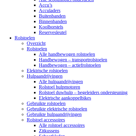
Accu’s
Acculaders
Buitenbanden
Binnenbanden
Koolborstels
Reservesleutel
Rolstoelen
Overzicht
Rolstoelen
Alle handbewogen rolstoelen
Handbewogen – transportrolstoelen
Handbewogen – actiefrolstoelen
Elektrische rolstoelen
Hulpaandrijvingen
Alle hulpaandrijvingen
Rolstoel hulpmotoren
Rolstoel duwhulp – begeleiders ondersteuning
Elektrische aankoppelbikes
Gebruikte rolstoelen
Gebruikte elektrische rolstoelen
Gebruikte hulpaandrijvingen
Rolstoel accessoires
Alle rolstoel accessoires
Zitkussens