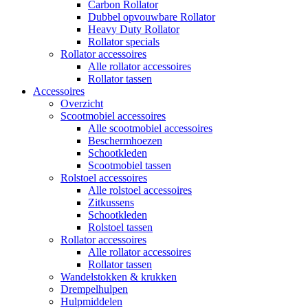
Carbon Rollator
Dubbel opvouwbare Rollator
Heavy Duty Rollator
Rollator specials
Rollator accessoires
Alle rollator accessoires
Rollator tassen
Accessoires
Overzicht
Scootmobiel accessoires
Alle scootmobiel accessoires
Beschermhoezen
Schootkleden
Scootmobiel tassen
Rolstoel accessoires
Alle rolstoel accessoires
Zitkussens
Schootkleden
Rolstoel tassen
Rollator accessoires
Alle rollator accessoires
Rollator tassen
Wandelstokken & krukken
Drempelhulpen
Hulpmiddelen