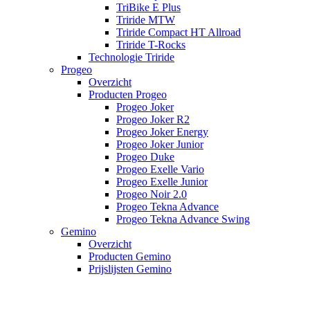
TriBike E Plus
Triride MTW
Triride Compact HT Allroad
Triride T-Rocks
Technologie Triride
Progeo
Overzicht
Producten Progeo
Progeo Joker
Progeo Joker R2
Progeo Joker Energy
Progeo Joker Junior
Progeo Duke
Progeo Exelle Vario
Progeo Exelle Junior
Progeo Noir 2.0
Progeo Tekna Advance
Progeo Tekna Advance Swing
Gemino
Overzicht
Producten Gemino
Prijslijsten Gemino