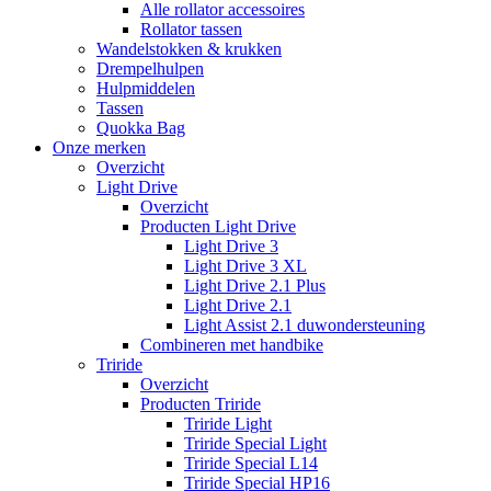
Alle rollator accessoires
Rollator tassen
Wandelstokken & krukken
Drempelhulpen
Hulpmiddelen
Tassen
Quokka Bag
Onze merken
Overzicht
Light Drive
Overzicht
Producten Light Drive
Light Drive 3
Light Drive 3 XL
Light Drive 2.1 Plus
Light Drive 2.1
Light Assist 2.1 duwondersteuning
Combineren met handbike
Triride
Overzicht
Producten Triride
Triride Light
Triride Special Light
Triride Special L14
Triride Special HP16