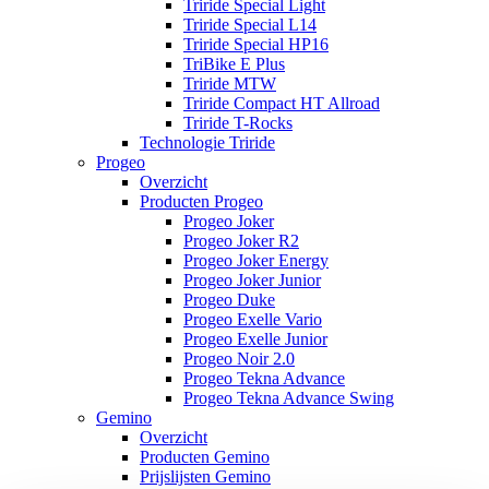
Triride Special Light
Triride Special L14
Triride Special HP16
TriBike E Plus
Triride MTW
Triride Compact HT Allroad
Triride T-Rocks
Technologie Triride
Progeo
Overzicht
Producten Progeo
Progeo Joker
Progeo Joker R2
Progeo Joker Energy
Progeo Joker Junior
Progeo Duke
Progeo Exelle Vario
Progeo Exelle Junior
Progeo Noir 2.0
Progeo Tekna Advance
Progeo Tekna Advance Swing
Gemino
Overzicht
Producten Gemino
Prijslijsten Gemino