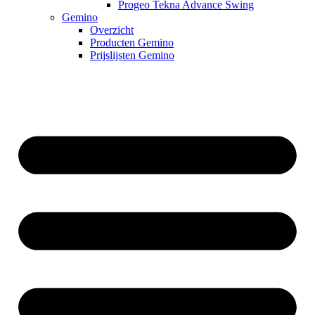
Progeo Tekna Advance Swing
Gemino
Overzicht
Producten Gemino
Prijslijsten Gemino