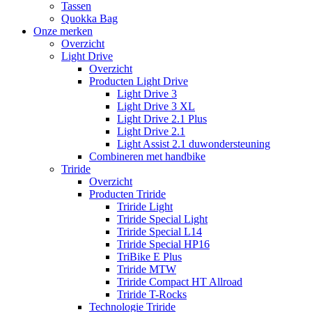
Tassen
Quokka Bag
Onze merken
Overzicht
Light Drive
Overzicht
Producten Light Drive
Light Drive 3
Light Drive 3 XL
Light Drive 2.1 Plus
Light Drive 2.1
Light Assist 2.1 duwondersteuning
Combineren met handbike
Triride
Overzicht
Producten Triride
Triride Light
Triride Special Light
Triride Special L14
Triride Special HP16
TriBike E Plus
Triride MTW
Triride Compact HT Allroad
Triride T-Rocks
Technologie Triride