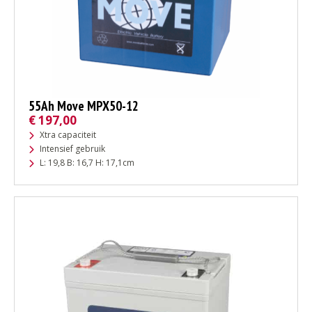
55Ah Move MPX50-12
€
197,00
Xtra capaciteit
Intensief gebruik
L: 19,8 B: 16,7 H: 17,1cm