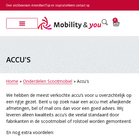
Over ons
Showroom Amersfoort
Tips en inspiratie
Neem contact op
0
ACCU'S
Home
»
Onderdelen Scootmobiel
»
Accu's
We hebben de meest verkochte accu’s voor u overzichtelijk op
een rijtje gezet. Bent u op zoek naar een accu met afwijkende
afmetingen, bel of mail ons dan voor een goed advies. Wij
leveren alleen kwaliteits accu’s die veelal standaard door
fabrikanten in de scootmobiel of rolstoel worden gemonteerd.
En nog extra voordelen: