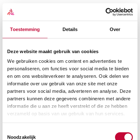
SCOOTMOBIEL ACCU
Er zijn een paar technische eisen, en een aantal gebruik-
Toestemming
Details
Over
specifieke afwegingen voor u een scootmobiel accu aanschaft.
Hieronder vindt u een aantal eisen en overwegingen die u
moet maken voor een een scootmobiel accu aanschaft.
Deze website maakt gebruik van cookies
Als er vragen of onduidelijkheden zijn neem dan contact op
We gebruiken cookies om content en advertenties te
met onze adviseurs, zij helpen u ter plekke met het maken van
de juiste keus.
personaliseren, om functies voor social media te bieden
telefoonnummer 085 - 2014 214
en om ons websiteverkeer te analyseren. Ook delen we
informatie over uw gebruik van onze site met onze
Een passende accu
partners voor social media, adverteren en analyse. Deze
Een belangrijke technische eis is, dat de buitenmaten van de
partners kunnen deze gegevens combineren met andere
accu’s passen in de accubak van de scootmobiel. Een
informatie die u aan ze heeft verstrekt of die ze hebben
scootmobiel heeft altijd 2 accu’s van 12 volt nodig. Het
verzameld op basis van uw gebruik van hun services.
Ampere-uur (Ah) getal op de accu bepaalt de
capaciteit/grootte. Een kleine, opvouwbare scootmobiel heeft
Toestemmingsselectie
vaak 12 Ampere-uur (Ah) accu’s (bijv. de Go-go Elite Traveller).
Noodzakelijk
Sommige opvouwbare scootmobielen hebben een grotere