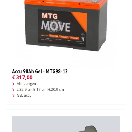
Accu 98Ah Gel - MTG98-12
€
317,00
Afmetingen
L:32,9 cm B:17 cm H:20,9 cm
GEL accu