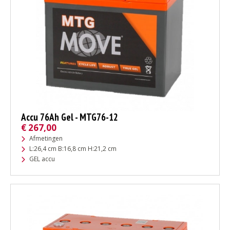
Accu 76Ah Gel - MTG76-12
€
267,00
Afmetingen
L:26,4 cm B:16,8 cm H:21,2 cm
GEL accu