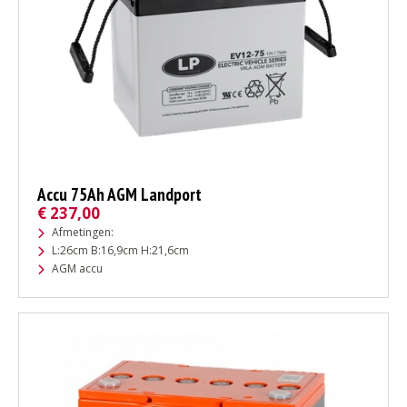
Accu 75Ah AGM Landport
€
237,00
Afmetingen:
L:26cm B:16,9cm H:21,6cm
AGM accu