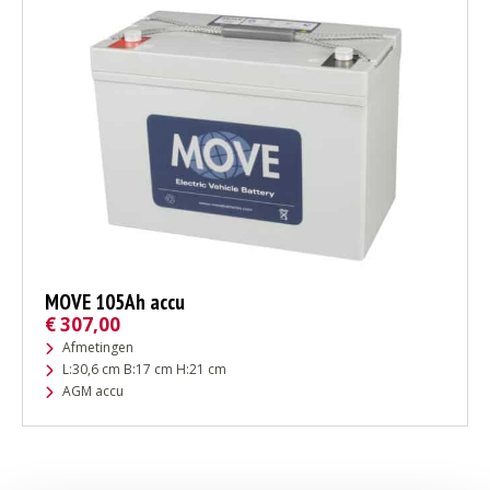
MOVE 105Ah accu
€
307,00
Afmetingen
L:30,6 cm B:17 cm H:21 cm
AGM accu