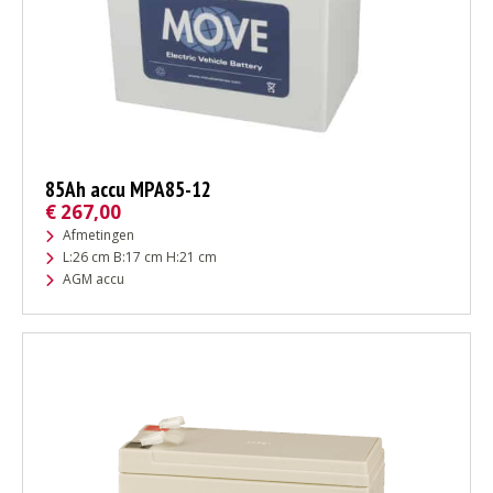
85Ah accu MPA85-12
€
267,00
Afmetingen
L:26 cm B:17 cm H:21 cm
AGM accu