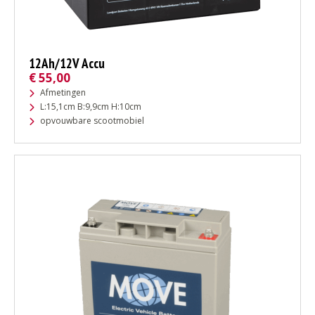
12Ah/12V Accu
€
55,00
Afmetingen
L:15,1cm B:9,9cm H:10cm
opvouwbare scootmobiel