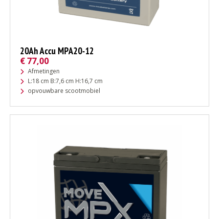
20Ah Accu MPA20-12
€
77,00
Afmetingen
L:18 cm B:7,6 cm H:16,7 cm
opvouwbare scootmobiel