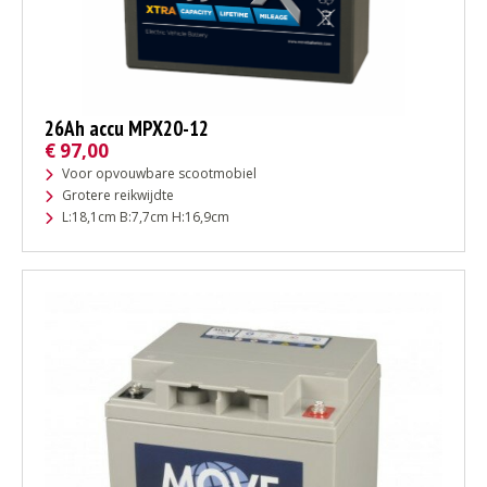
26Ah accu MPX20-12
€
97,00
Voor opvouwbare scootmobiel
Grotere reikwijdte
L:18,1cm B:7,7cm H:16,9cm